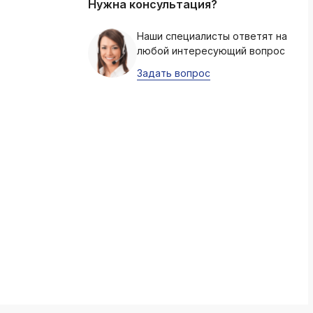
Нужна консультация?
k
ksldkfjsdlfkjsls;ldfkgjsdl;kfkфыва
Наши специалисты ответят на
любой интересующий вопрос
k
ksldkfjsdlfkjsls;ldfkgjsdl;kfkфыва
Задать вопрос
k
ksldkfjsdlfkjsls;ldfkgjsdl;kfkфыва
k
ksldkfjsdlfkjsls;ldfkgjsdl;kfkфыва
k
ksldkfjsdlfkjsls;ldfkgjsdl;kfkфыва
k
ksldkfjsdlfkjsls;ldfkgjsdl;kfkфыва