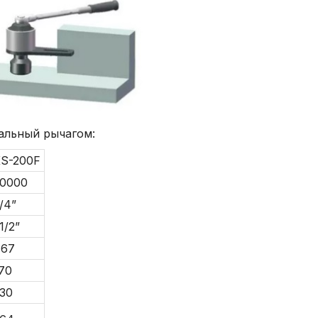
альный рычагом:
S-200F
0000
/4”
1/2”
:67
70
30