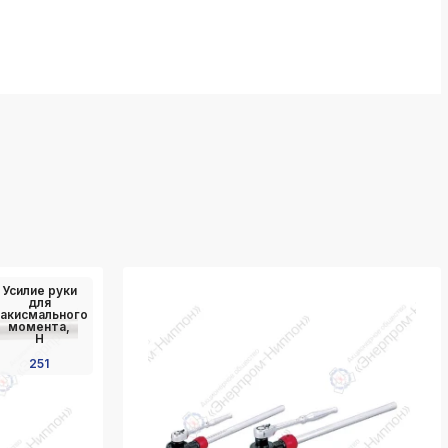
Усилие руки
для
акисмального
момента,
Н
251