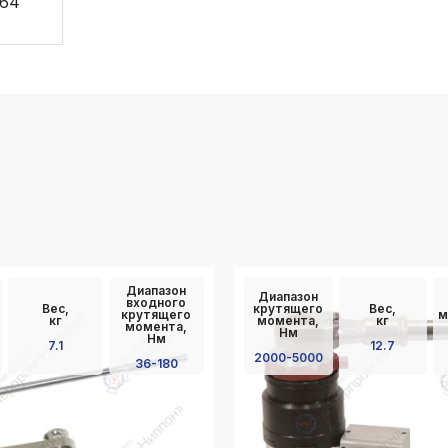
64
Диапазон
Диапазон
входного
Вес,
крутящего
Вес,
крутящего
м
кг
момента,
кг
момента,
Нм
Нм
7.1
12.7
2000-5000
36-180