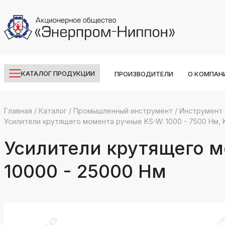
КАТАЛОГ ПРОДУКЦИИ
ПРОИЗВОДИТЕЛИ
О КОМПАН
Главная
/
Каталог
/
Промышленный инструмент
/
Инструмент 
Усилители крутящего момента ручные KS-W: 1000 - 7500 Нм, K
k
ksldkfjsdlfkjsls;ldfkgjsdl;kfkфыва
Усилители крутящего м
k
ksldkfjsdlfkjsls;ldfkgjsdl;kfkфыва
10000 - 25000 Нм
k
ksldkfjsdlfkjsls;ldfkgjsdl;kfkфыва
k
ksldkfjsdlfkjsls;ldfkgjsdl;kfkфыва