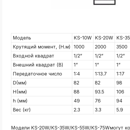
Модель
KS-10W
KS-20W
KS-3
Крутящий момент, (Н.м)
1000
2000
3500
Входной квадрат
1/2”
1/2”
1/2”
Внешний квадрат (B)
1”
1”
1”
Передаточное число
1:4
1:13.7
1:17
D(мм)
82
82
98
H(мм)
88
93.5
106
h (мм)
49
76
94
Вес (кг)
2.3
3.3
5.9
Модели KS-20W/KS-35W/KS-55W/KS-75Wмогут ком