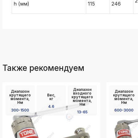
2
h (мм)
115
246
Также рекомендуем
Диапазон
Диапазон
Диапазон
входного
крутящего
Вес,
крутящего
крутящего
момента,
кг
момента,
момента,
Нм
Нм
Нм
4.6
300-1500
600-3000
13-65