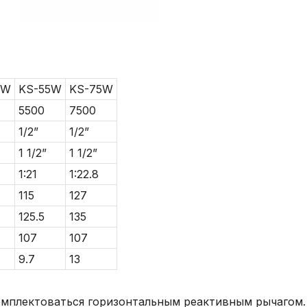
5W
KS-55W
KS-75W
5500
7500
1/2”
1/2”
1 1/2”
1 1/2”
1:21
1:22.8
115
127
125.5
135
107
107
9.7
13
плектоваться горизонтальным реактивным рычагом.