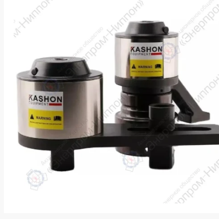
k
ksldkfjsdlfkjsls;ldfkgjsdl;kfkфыва
k
ksldkfjsdlfkjsls;ldfkgjsdl;kfkфыва
k
ksldkfjsdlfkjsls;ldfkgjsdl;kfkфыва
k
ksldkfjsdlfkjsls;ldfkgjsdl;kfkфыва
k
ksldkfjsdlfkjsls;ldfkgjsdl;kfkфыва
k
ksldkfjsdlfkjsls;ldfkgjsdl;kfkфыва