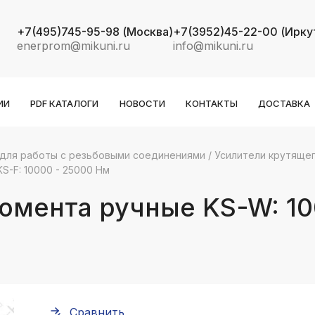
+7(495)745-95-98
(Москва)
+7(3952)45-22-00
(Ирку
enerprom@mikuni.ru
info@mikuni.ru
ИИ
PDF КАТАЛОГИ
НОВОСТИ
КОНТАКТЫ
ДОСТАВКА
для работы с резьбовыми соединениями
/
Усилители крутяще
S-F: 10000 - 25000 Нм
k
ksldkfjsdlfkjsls;ldfkgjsdl;kfkфыва
омента ручные KS-W: 100
k
ksldkfjsdlfkjsls;ldfkgjsdl;kfkфыва
k
ksldkfjsdlfkjsls;ldfkgjsdl;kfkфыва
k
ksldkfjsdlfkjsls;ldfkgjsdl;kfkфыва
Сравнить