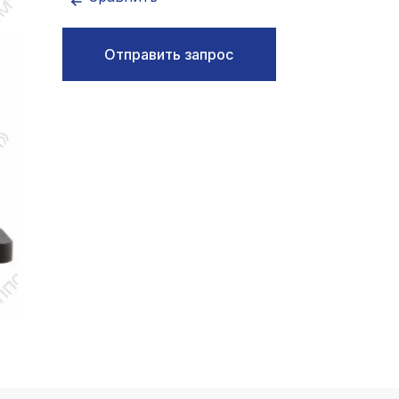
k
ksldkfjsdlfkjsls;ldfkgjsdl;kfkфыва
Отправить запрос
k
ksldkfjsdlfkjsls;ldfkgjsdl;kfkфыва
k
ksldkfjsdlfkjsls;ldfkgjsdl;kfkфыва
k
ksldkfjsdlfkjsls;ldfkgjsdl;kfkфыва
k
ksldkfjsdlfkjsls;ldfkgjsdl;kfkфыва
k
ksldkfjsdlfkjsls;ldfkgjsdl;kfkфыва