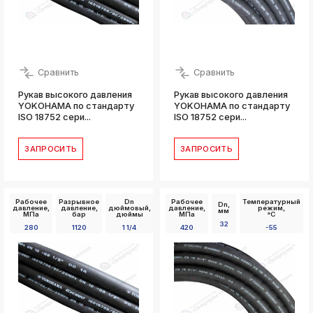
Сравнить
Сравнить
Рукав высокого давления
Рукав высокого давления
YOKOHAMA по стандарту
YOKOHAMA по стандарту
ISO 18752 сери...
ISO 18752 сери...
ЗАПРОСИТЬ
ЗАПРОСИТЬ
Рабочее
Разрывное
Dn
Рабочее
Температурный
Dn,
давление,
давление,
дюймовый,
давление,
режим,
мм
МПа
бар
дюймы
МПа
°C
32
280
1120
1 1/4
420
-55