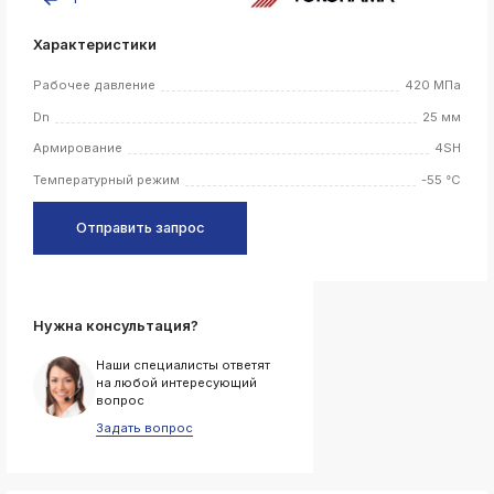
k
Характеристики
ksldkfjsdlfkjsls;ldfkgjsdl;kfkфыва
k
Рабочее давление
420 МПа
ksldkfjsdlfkjsls;ldfkgjsdl;kfkфыва
Dn
25 мм
k
ksldkfjsdlfkjsls;ldfkgjsdl;kfkфыва
Армирование
4SH
Температурный режим
-55 °C
k
ksldkfjsdlfkjsls;ldfkgjsdl;kfkфыва
Отправить запрос
k
ksldkfjsdlfkjsls;ldfkgjsdl;kfkфыва
Нужна консультация?
k
ksldkfjsdlfkjsls;ldfkgjsdl;kfkфыва
Наши специалисты ответят
на любой интересующий
k
вопрос
ksldkfjsdlfkjsls;ldfkgjsdl;kfkфыва
Задать вопрос
k
ksldkfjsdlfkjsls;ldfkgjsdl;kfkфыва
k