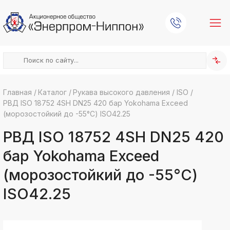
Главная
/
Каталог
/
Рукава высокого давления
/
ISO
/
РВД ISO 18752 4SH DN25 420 бар Yokohama Exceed
k
ksldkfjsdlfkjsls;ldfkgjsdl;kfkфыва
(морозостойкий до -55°С) ISO42.25
k
РВД ISO 18752 4SH DN25 420
ksldkfjsdlfkjsls;ldfkgjsdl;kfkфыва
k
бар Yokohama Exceed
ksldkfjsdlfkjsls;ldfkgjsdl;kfkфыва
(морозостойкий до -55°С)
k
ksldkfjsdlfkjsls;ldfkgjsdl;kfkфыва
ISO42.25
k
ksldkfjsdlfkjsls;ldfkgjsdl;kfkфыва
k
ksldkfjsdlfkjsls;ldfkgjsdl;kfkфыва