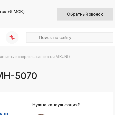
тск +5 МСК)
Обратный звонок
агнитные сверлильные станки MIKUNI
/
k
ksldkfjsdlfkjsls;ldfkgjsdl;kfkфыва
МH-5070
k
ksldkfjsdlfkjsls;ldfkgjsdl;kfkфыва
k
ksldkfjsdlfkjsls;ldfkgjsdl;kfkфыва
Нужна консультация?
k
ksldkfjsdlfkjsls;ldfkgjsdl;kfkфыва