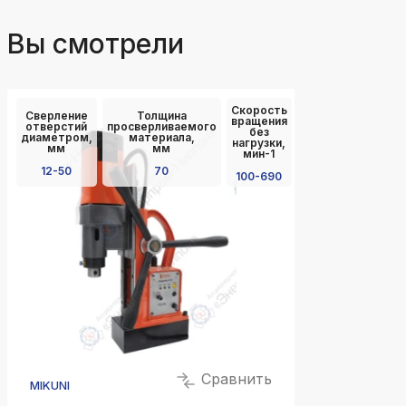
Вы смотрели
Скорость
Сверление
Толщина
вращения
отверстий
просверливаемого
без
диаметром,
материала,
нагрузки,
мм
мм
мин-1
12-50
70
100-690
Сравнить
MIKUNI