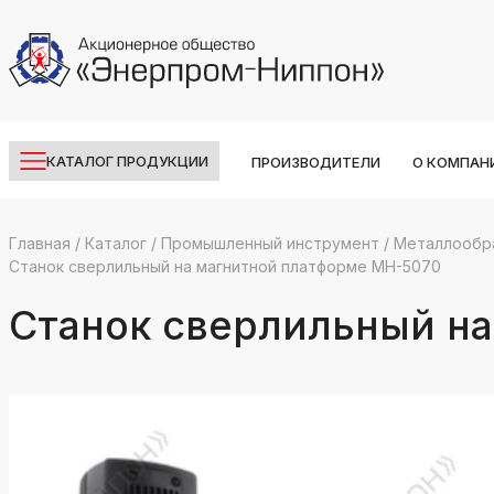
КАТАЛОГ ПРОДУКЦИИ
ПРОИЗВОДИТЕЛИ
О КОМПАН
Главная
/
Каталог
/
Промышленный инструмент
/
Металлообр
Станок сверлильный на магнитной платформе МH-5070
k
ksldkfjsdlfkjsls;ldfkgjsdl;kfkфыва
Станок сверлильный н
k
ksldkfjsdlfkjsls;ldfkgjsdl;kfkфыва
k
ksldkfjsdlfkjsls;ldfkgjsdl;kfkфыва
k
ksldkfjsdlfkjsls;ldfkgjsdl;kfkфыва