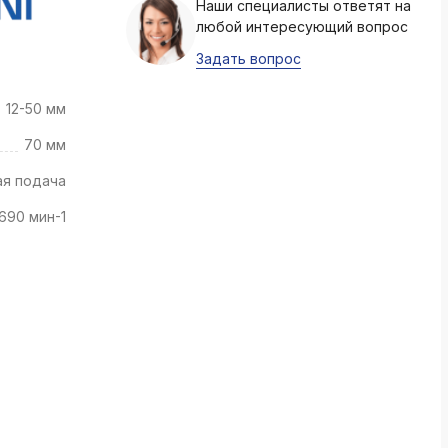
Наши специалисты ответят на
k
любой интересующий вопрос
ksldkfjsdlfkjsls;ldfkgjsdl;kfkфыва
Задать вопрос
k
ksldkfjsdlfkjsls;ldfkgjsdl;kfkфыва
12-50 мм
k
70 мм
ksldkfjsdlfkjsls;ldfkgjsdl;kfkфыва
ая подача
k
ksldkfjsdlfkjsls;ldfkgjsdl;kfkфыва
690 мин-1
k
ksldkfjsdlfkjsls;ldfkgjsdl;kfkфыва
k
ksldkfjsdlfkjsls;ldfkgjsdl;kfkфыва