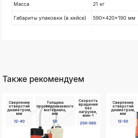
Масса
21 кг
Габариты упаковки (в кейсе)
590×420×190 мм
Также рекомендуем
Скорость
Сверление
Толщина
Сверление
вращения
отверстий
просверливаемого
отверстий
без
диаметром,
материала,
диаметром,
нагрузки,
мм
мм
мм
мин-1
12-40
50
12-50
200-560