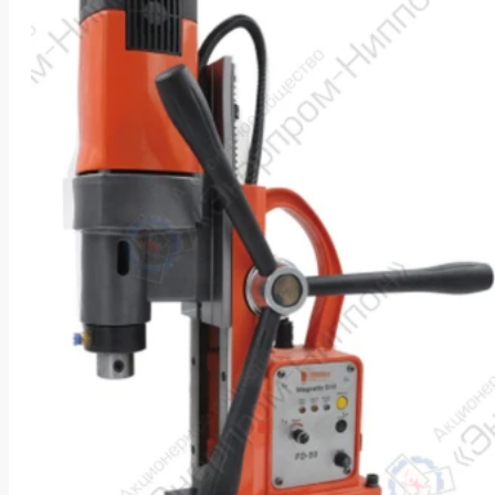
k
ksldkfjsdlfkjsls;ldfkgjsdl;kfkфыва
k
ksldkfjsdlfkjsls;ldfkgjsdl;kfkфыва
k
ksldkfjsdlfkjsls;ldfkgjsdl;kfkфыва
k
ksldkfjsdlfkjsls;ldfkgjsdl;kfkфыва
k
ksldkfjsdlfkjsls;ldfkgjsdl;kfkфыва
k
ksldkfjsdlfkjsls;ldfkgjsdl;kfkфыва