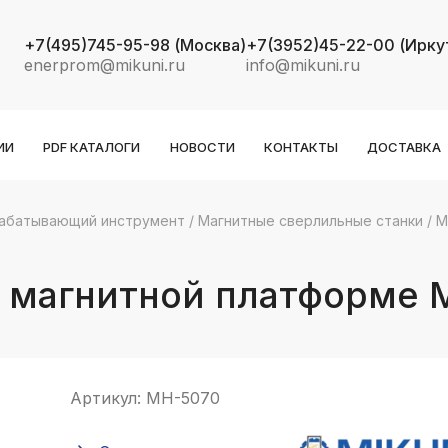
+7(495)745-95-98
(Москва)
+7(3952)45-22-00
(Ирку
enerprom@mikuni.ru
info@mikuni.ru
ИИ
PDF КАТАЛОГИ
НОВОСТИ
КОНТАКТЫ
ДОСТАВКА
абатывающий инструмент
/
Магнитные сверлильные станки
/
М
k
ksldkfjsdlfkjsls;ldfkgjsdl;kfkфыва
а магнитной платформе 
k
ksldkfjsdlfkjsls;ldfkgjsdl;kfkфыва
k
ksldkfjsdlfkjsls;ldfkgjsdl;kfkфыва
Артикул:
МH-5070
k
ksldkfjsdlfkjsls;ldfkgjsdl;kfkфыва