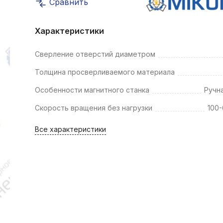
Сравнить
k
ksldkfjsdlfkjsls;ldfkgjsdl;kfkфыва
Характеристики
k
ksldkfjsdlfkjsls;ldfkgjsdl;kfkфыва
Сверление отверстий диаметром
k
Толщина просверливаемого материала
ksldkfjsdlfkjsls;ldfkgjsdl;kfkфыва
Особенности магнитного станка
Ручн
k
ksldkfjsdlfkjsls;ldfkgjsdl;kfkфыва
Скорость вращения без нагрузки
100-
k
Все характеристики
ksldkfjsdlfkjsls;ldfkgjsdl;kfkфыва
k
ksldkfjsdlfkjsls;ldfkgjsdl;kfkфыва