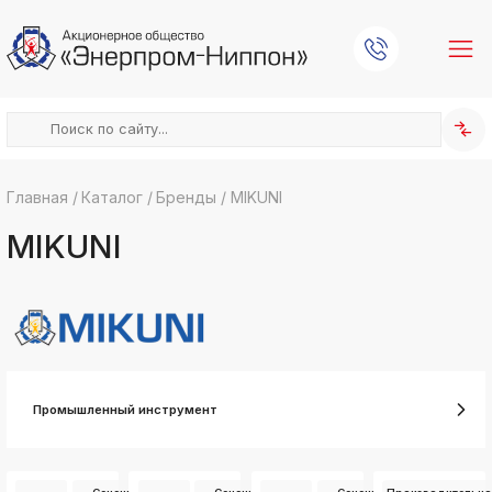
Главная
/
Каталог
/
Бренды
/
MIKUNI
k
ksldkfjsdlfkjsls;ldfkgjsdl;kfkфыва
MIKUNI
k
ksldkfjsdlfkjsls;ldfkgjsdl;kfkфыва
k
ksldkfjsdlfkjsls;ldfkgjsdl;kfkфыва
k
ksldkfjsdlfkjsls;ldfkgjsdl;kfkфыва
Промышленный инструмент
k
ksldkfjsdlfkjsls;ldfkgjsdl;kfkфыва
k
ksldkfjsdlfkjsls;ldfkgjsdl;kfkфыва