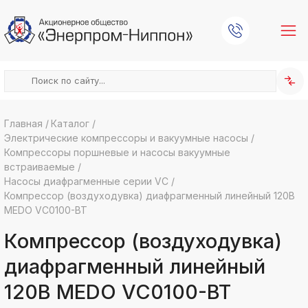
Главная
/
Каталог
/
Электрические компрессоры и вакуумные насосы
/
k
ksldkfjsdlfkjsls;ldfkgjsdl;kfkфыва
Компрессоры поршневые и насосы вакуумные
встраиваемые
/
k
ksldkfjsdlfkjsls;ldfkgjsdl;kfkфыва
Насосы диафрагменные серии VC
/
Компрессор (воздуходувка) диафрагменный линейный 120В
k
ksldkfjsdlfkjsls;ldfkgjsdl;kfkфыва
MEDO VC0100-BT
k
Компрессор (воздуходувка)
ksldkfjsdlfkjsls;ldfkgjsdl;kfkфыва
диафрагменный линейный
k
ksldkfjsdlfkjsls;ldfkgjsdl;kfkфыва
120В MEDO VC0100-BT
k
ksldkfjsdlfkjsls;ldfkgjsdl;kfkфыва