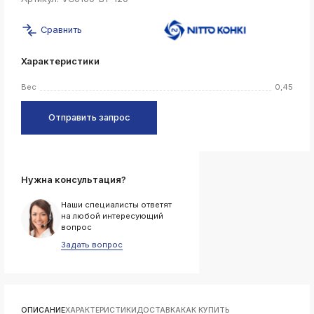
k
Сравнить
ksldkfjsdlfkjsls;ldfkgjsdl;kfkфыва
k
Характеристики
ksldkfjsdlfkjsls;ldfkgjsdl;kfkфыва
k
Вес
0,45
ksldkfjsdlfkjsls;ldfkgjsdl;kfkфыва
k
Отправить запрос
ksldkfjsdlfkjsls;ldfkgjsdl;kfkфыва
k
ksldkfjsdlfkjsls;ldfkgjsdl;kfkфыва
Нужна консультация?
Наши специалисты ответят
k
на любой интересующий
ksldkfjsdlfkjsls;ldfkgjsdl;kfkфыва
вопрос
Задать вопрос
k
ksldkfjsdlfkjsls;ldfkgjsdl;kfkфыва
k
ksldkfjsdlfkjsls;ldfkgjsdl;kfkфыва
k
ОПИСАНИЕ
ХАРАКТЕРИСТИКИ
ДОСТАВКА
КАК КУПИТЬ