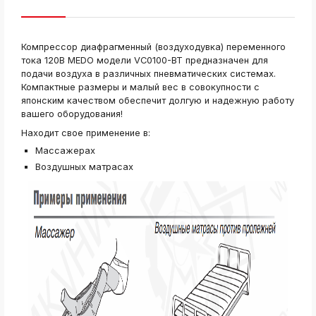
ksldkfjsdlfkjsls;ldfkgjsdl;kfkфыва
k
ksldkfjsdlfkjsls;ldfkgjsdl;kfkфыва
Компрессор диафрагменный (воздуходувка) переменного
k
тока 120В MEDO модели VC0100-BT предназначен для
ksldkfjsdlfkjsls;ldfkgjsdl;kfkфыва
подачи воздуха в различных пневматических системах.
Компактные размеры и малый вес в совокупности с
k
ksldkfjsdlfkjsls;ldfkgjsdl;kfkфыва
японским качеством обеспечит долгую и надежную работу
вашего оборудования!
k
ksldkfjsdlfkjsls;ldfkgjsdl;kfkфыва
Находит свое применение в:
Массажерах
k
ksldkfjsdlfkjsls;ldfkgjsdl;kfkфыва
Воздушных матрасах
k
ksldkfjsdlfkjsls;ldfkgjsdl;kfkфыва