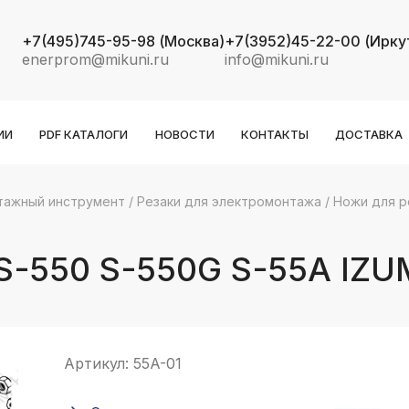
+7(495)745-95-98
(Москва)
+7(3952)45-22-00
(Ирку
enerprom@mikuni.ru
info@mikuni.ru
ИИ
PDF КАТАЛОГИ
НОВОСТИ
КОНТАКТЫ
ДОСТАВКА
тажный инструмент
/
Резаки для электромонтажа
/
Ножи для р
k
ksldkfjsdlfkjsls;ldfkgjsdl;kfkфыва
-550 S-550G S-55A IZUM
k
ksldkfjsdlfkjsls;ldfkgjsdl;kfkфыва
k
ksldkfjsdlfkjsls;ldfkgjsdl;kfkфыва
Артикул:
55A-01
k
ksldkfjsdlfkjsls;ldfkgjsdl;kfkфыва