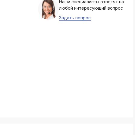
Наши специалисты ответят на
k
любой интересующий вопрос
ksldkfjsdlfkjsls;ldfkgjsdl;kfkфыва
Задать вопрос
k
ksldkfjsdlfkjsls;ldfkgjsdl;kfkфыва
k
ksldkfjsdlfkjsls;ldfkgjsdl;kfkфыва
k
ksldkfjsdlfkjsls;ldfkgjsdl;kfkфыва
k
ksldkfjsdlfkjsls;ldfkgjsdl;kfkфыва
k
ksldkfjsdlfkjsls;ldfkgjsdl;kfkфыва