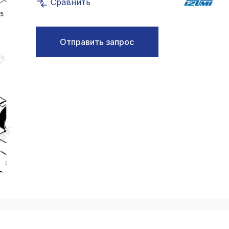
Сравнить
k
ksldkfjsdlfkjsls;ldfkgjsdl;kfkфыва
k
Отправить запрос
ksldkfjsdlfkjsls;ldfkgjsdl;kfkфыва
k
ksldkfjsdlfkjsls;ldfkgjsdl;kfkфыва
k
ksldkfjsdlfkjsls;ldfkgjsdl;kfkфыва
k
ksldkfjsdlfkjsls;ldfkgjsdl;kfkфыва
k
ksldkfjsdlfkjsls;ldfkgjsdl;kfkфыва