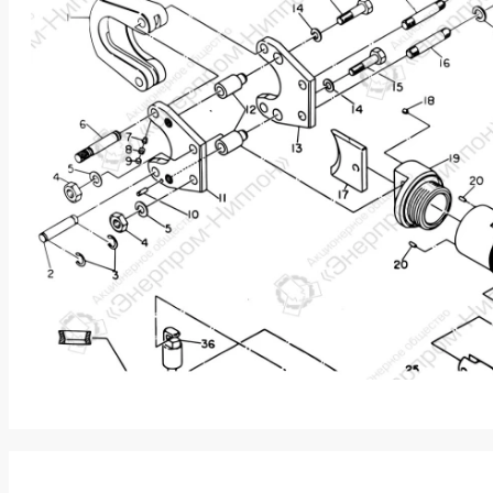
k
ksldkfjsdlfkjsls;ldfkgjsdl;kfkфыва
k
ksldkfjsdlfkjsls;ldfkgjsdl;kfkфыва
k
ksldkfjsdlfkjsls;ldfkgjsdl;kfkфыва
k
ksldkfjsdlfkjsls;ldfkgjsdl;kfkфыва
k
ksldkfjsdlfkjsls;ldfkgjsdl;kfkфыва
k
ksldkfjsdlfkjsls;ldfkgjsdl;kfkфыва