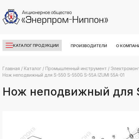
КАТАЛОГ ПРОДУКЦИИ
ПРОИЗВОДИТЕЛИ
О КОМПАН
Главная
/
Каталог
/
Промышленный инструмент
/
Электромон
Нож неподвижный для S-550 S-550G S-55A IZUMI 55A-01
k
ksldkfjsdlfkjsls;ldfkgjsdl;kfkфыва
Нож неподвижный для S
k
ksldkfjsdlfkjsls;ldfkgjsdl;kfkфыва
k
ksldkfjsdlfkjsls;ldfkgjsdl;kfkфыва
k
ksldkfjsdlfkjsls;ldfkgjsdl;kfkфыва