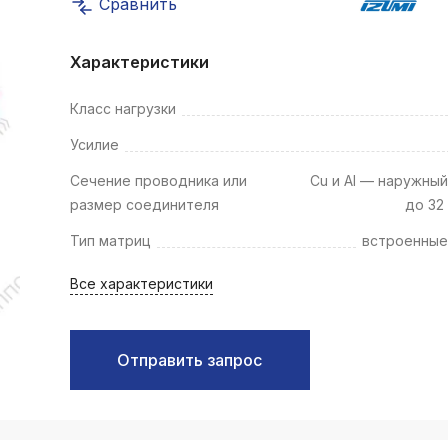
Сравнить
k
ksldkfjsdlfkjsls;ldfkgjsdl;kfkфыва
Характеристики
k
ksldkfjsdlfkjsls;ldfkgjsdl;kfkфыва
Класс нагрузки
k
Усилие
ksldkfjsdlfkjsls;ldfkgjsdl;kfkфыва
Сечение проводника или
Cu и Al — наружны
k
ksldkfjsdlfkjsls;ldfkgjsdl;kfkфыва
размер соединителя
до 32
Тип матриц
встроенные
k
ksldkfjsdlfkjsls;ldfkgjsdl;kfkфыва
Все характеристики
k
ksldkfjsdlfkjsls;ldfkgjsdl;kfkфыва
Отправить запрос