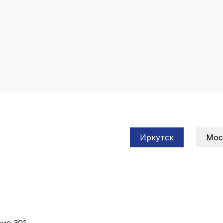
Иркутск
Мос
ис 301.