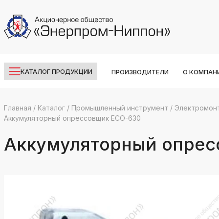
КАТАЛОГ ПРОДУКЦИИ
ПРОИЗВОДИТЕЛИ
О КОМПАН
Главная
/
Каталог
/
Промышленный инструмент
/
Электромон
Аккумуляторный опрессовщик ECO-630
k
ksldkfjsdlfkjsls;ldfkgjsdl;kfkфыва
Аккумуляторный опрес
k
ksldkfjsdlfkjsls;ldfkgjsdl;kfkфыва
k
ksldkfjsdlfkjsls;ldfkgjsdl;kfkфыва
k
ksldkfjsdlfkjsls;ldfkgjsdl;kfkфыва