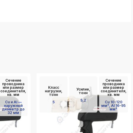
Сечение
Сечение
проводника
проводника
или размер
Класс
или размер
Усилие,
соединителя,
нагрузки,
соединителя,
тонн
кв. мм
тонн
кв. мм
5,2
Cu и Al —
5
Cu 10-120
наружный
мм², Al 16-95
диаметр до
мм²
32 мм