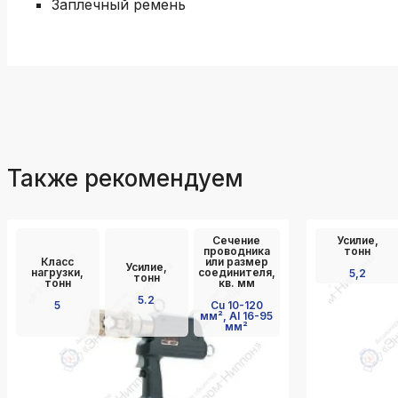
Заплечный ремень
Также рекомендуем
Сечение
Усилие,
проводника
тонн
Класс
или размер
Усилие,
нагрузки,
соединителя,
5,2
тонн
тонн
кв. мм
5.2
5
Cu 10-120
мм², Al 16-95
мм²