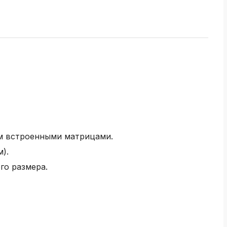
м встроенными матрицами.
).
го размера.