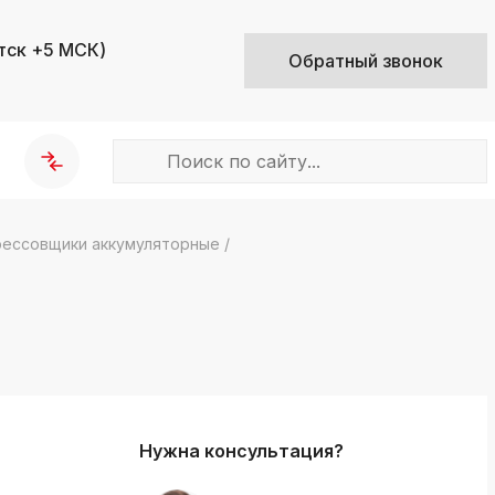
тск +5 МСК)
Обратный звонок
ессовщики аккумуляторные
/
k
ksldkfjsdlfkjsls;ldfkgjsdl;kfkфыва
k
ksldkfjsdlfkjsls;ldfkgjsdl;kfkфыва
k
ksldkfjsdlfkjsls;ldfkgjsdl;kfkфыва
Нужна консультация?
k
ksldkfjsdlfkjsls;ldfkgjsdl;kfkфыва