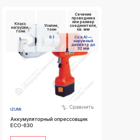
Сечение
проводника
или размер
Класс
Усилие,
соединителя,
нагрузки,
тонн
кв. мм
тонн
6.1
Cu и Al —
5
наружный
диаметр до
32 мм
Сравнить
IZUMI
Аккумуляторный опрессовщик
ECO-630