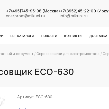
+7(495)745-95-98
(Москва)
+7(3952)45-22-00
(Ирку
enerprom@mikuni.ru
info@mikuni.ru
ИИ
PDF КАТАЛОГИ
НОВОСТИ
КОНТАКТЫ
ДОСТАВКА
тажный инструмент
/
Опрессовщики для электромонтажа
/
Опр
k
ksldkfjsdlfkjsls;ldfkgjsdl;kfkфыва
совщик ECO-630
k
ksldkfjsdlfkjsls;ldfkgjsdl;kfkфыва
k
ksldkfjsdlfkjsls;ldfkgjsdl;kfkфыва
Артикул:
ECO-630
k
ksldkfjsdlfkjsls;ldfkgjsdl;kfkфыва