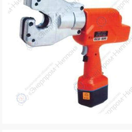
k
ksldkfjsdlfkjsls;ldfkgjsdl;kfkфыва
k
ksldkfjsdlfkjsls;ldfkgjsdl;kfkфыва
k
ksldkfjsdlfkjsls;ldfkgjsdl;kfkфыва
k
ksldkfjsdlfkjsls;ldfkgjsdl;kfkфыва
k
ksldkfjsdlfkjsls;ldfkgjsdl;kfkфыва
k
ksldkfjsdlfkjsls;ldfkgjsdl;kfkфыва