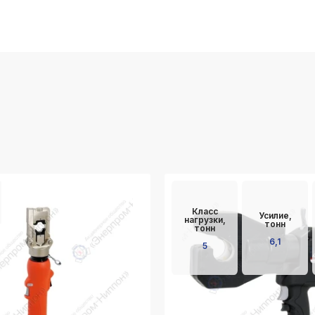
Класс
Усилие,
нагрузки,
тонн
тонн
6,1
5