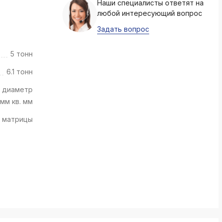
Наши специалисты ответят на
k
любой интересующий вопрос
ksldkfjsdlfkjsls;ldfkgjsdl;kfkфыва
Задать вопрос
k
ksldkfjsdlfkjsls;ldfkgjsdl;kfkфыва
5 тонн
k
6.1 тонн
ksldkfjsdlfkjsls;ldfkgjsdl;kfkфыва
й диаметр
k
ksldkfjsdlfkjsls;ldfkgjsdl;kfkфыва
 мм кв. мм
 матрицы
k
ksldkfjsdlfkjsls;ldfkgjsdl;kfkфыва
k
ksldkfjsdlfkjsls;ldfkgjsdl;kfkфыва