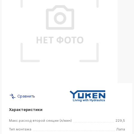
k
ksldkfjsdlfkjsls;ldfkgjsdl;kfkфыва
k
ksldkfjsdlfkjsls;ldfkgjsdl;kfkфыва
k
ksldkfjsdlfkjsls;ldfkgjsdl;kfkфыва
k
ksldkfjsdlfkjsls;ldfkgjsdl;kfkфыва
k
ksldkfjsdlfkjsls;ldfkgjsdl;kfkфыва
k
ksldkfjsdlfkjsls;ldfkgjsdl;kfkфыва
Сравнить
k
ksldkfjsdlfkjsls;ldfkgjsdl;kfkфыва
Характеристики
k
ksldkfjsdlfkjsls;ldfkgjsdl;kfkфыва
Макс.расход второй секции (л/мин)
229,5
Тип монтажа
Лапа
k
ksldkfjsdlfkjsls;ldfkgjsdl;kfkфыва