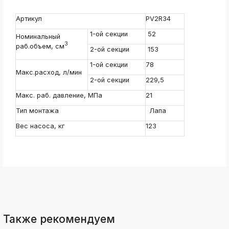
ksldkfjsdlfkjsls;ldfkgjsdl;kfkфыва
Артикул
PV2R34
k
ksldkfjsdlfkjsls;ldfkgjsdl;kfkфыва
1-ой секции
52
Номинальный
k
3
раб.объем, см
2-ой секции
153
ksldkfjsdlfkjsls;ldfkgjsdl;kfkфыва
1-ой секции
78
k
Макс.расход, л/мин
ksldkfjsdlfkjsls;ldfkgjsdl;kfkфыва
2-ой секции
229,5
k
Макс. раб. давление, МПа
21
ksldkfjsdlfkjsls;ldfkgjsdl;kfkфыва
Тип монтажа
Лапа
k
ksldkfjsdlfkjsls;ldfkgjsdl;kfkфыва
Вес насоса, кг
123
k
ksldkfjsdlfkjsls;ldfkgjsdl;kfkфыва
Также рекомендуем