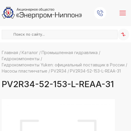
Главная
/
Каталог
/
Промышленная гидравлика
/
Гидрокомпоненты
/
k
ksldkfjsdlfkjsls;ldfkgjsdl;kfkфыва
Гидрокомпоненты Yuken: официальный поставщик в России
/
Насосы пластинчатые
/
PV2R34
/
PV2R34-52-153-L-REAA-31
k
ksldkfjsdlfkjsls;ldfkgjsdl;kfkфыва
PV2R34-52-153-L-REAA-31
k
ksldkfjsdlfkjsls;ldfkgjsdl;kfkфыва
k
ksldkfjsdlfkjsls;ldfkgjsdl;kfkфыва
k
ksldkfjsdlfkjsls;ldfkgjsdl;kfkфыва
k
ksldkfjsdlfkjsls;ldfkgjsdl;kfkфыва