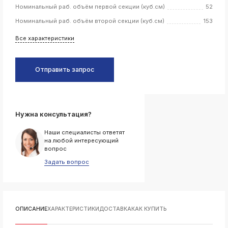
Номинальный раб. объём первой секции (куб.см)
52
k
Номинальный раб. объём второй секции (куб.см)
153
ksldkfjsdlfkjsls;ldfkgjsdl;kfkфыва
k
Все характеристики
ksldkfjsdlfkjsls;ldfkgjsdl;kfkфыва
k
ksldkfjsdlfkjsls;ldfkgjsdl;kfkфыва
Отправить запрос
k
ksldkfjsdlfkjsls;ldfkgjsdl;kfkфыва
k
ksldkfjsdlfkjsls;ldfkgjsdl;kfkфыва
Нужна консультация?
Наши специалисты ответят
на любой интересующий
вопрос
k
Задать вопрос
ksldkfjsdlfkjsls;ldfkgjsdl;kfkфыва
k
ksldkfjsdlfkjsls;ldfkgjsdl;kfkфыва
k
ksldkfjsdlfkjsls;ldfkgjsdl;kfkфыва
ОПИСАНИЕ
ХАРАКТЕРИСТИКИ
ДОСТАВКА
КАК КУПИТЬ
k