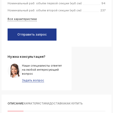
Номинальный раб. объём первой секции (куб.см)
94
k
Номинальный раб. объём второй секции (куб.см)
237
ksldkfjsdlfkjsls;ldfkgjsdl;kfkфыва
k
Все характеристики
ksldkfjsdlfkjsls;ldfkgjsdl;kfkфыва
k
ksldkfjsdlfkjsls;ldfkgjsdl;kfkфыва
Отправить запрос
k
ksldkfjsdlfkjsls;ldfkgjsdl;kfkфыва
k
ksldkfjsdlfkjsls;ldfkgjsdl;kfkфыва
Нужна консультация?
Наши специалисты ответят
на любой интересующий
вопрос
k
Задать вопрос
ksldkfjsdlfkjsls;ldfkgjsdl;kfkфыва
k
ksldkfjsdlfkjsls;ldfkgjsdl;kfkфыва
k
ksldkfjsdlfkjsls;ldfkgjsdl;kfkфыва
ОПИСАНИЕ
ХАРАКТЕРИСТИКИ
ДОСТАВКА
КАК КУПИТЬ
k