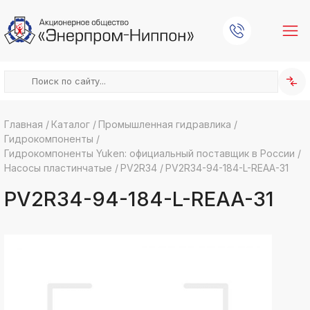
Главная
/
Каталог
/
Промышленная гидравлика
/
Гидрокомпоненты
/
k
ksldkfjsdlfkjsls;ldfkgjsdl;kfkфыва
Гидрокомпоненты Yuken: официальный поставщик в России
/
Насосы пластинчатые
/
PV2R34
/
PV2R34-94-184-L-REAA-31
k
ksldkfjsdlfkjsls;ldfkgjsdl;kfkфыва
PV2R34-94-184-L-REAA-31
k
ksldkfjsdlfkjsls;ldfkgjsdl;kfkфыва
k
ksldkfjsdlfkjsls;ldfkgjsdl;kfkфыва
k
ksldkfjsdlfkjsls;ldfkgjsdl;kfkфыва
k
ksldkfjsdlfkjsls;ldfkgjsdl;kfkфыва