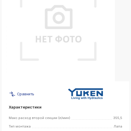
k
ksldkfjsdlfkjsls;ldfkgjsdl;kfkфыва
k
ksldkfjsdlfkjsls;ldfkgjsdl;kfkфыва
k
ksldkfjsdlfkjsls;ldfkgjsdl;kfkфыва
k
ksldkfjsdlfkjsls;ldfkgjsdl;kfkфыва
k
ksldkfjsdlfkjsls;ldfkgjsdl;kfkфыва
k
ksldkfjsdlfkjsls;ldfkgjsdl;kfkфыва
Сравнить
k
ksldkfjsdlfkjsls;ldfkgjsdl;kfkфыва
Характеристики
k
ksldkfjsdlfkjsls;ldfkgjsdl;kfkфыва
Макс.расход второй секции (л/мин)
355,5
Тип монтажа
Лапа
k
ksldkfjsdlfkjsls;ldfkgjsdl;kfkфыва