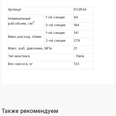
ksldkfjsdlfkjsls;ldfkgjsdl;kfkфыва
Артикул
PV2R34
k
ksldkfjsdlfkjsls;ldfkgjsdl;kfkфыва
1-ой секции
94
Номинальный
k
3
раб.объем, см
2-ой секции
184
ksldkfjsdlfkjsls;ldfkgjsdl;kfkфыва
1-ой секции
141
k
Макс.расход, л/мин
ksldkfjsdlfkjsls;ldfkgjsdl;kfkфыва
2-ой секции
276
k
Макс. раб. давление, МПа
21
ksldkfjsdlfkjsls;ldfkgjsdl;kfkфыва
Тип монтажа
Лапа
k
ksldkfjsdlfkjsls;ldfkgjsdl;kfkфыва
Вес насоса, кг
123
k
ksldkfjsdlfkjsls;ldfkgjsdl;kfkфыва
Также рекомендуем