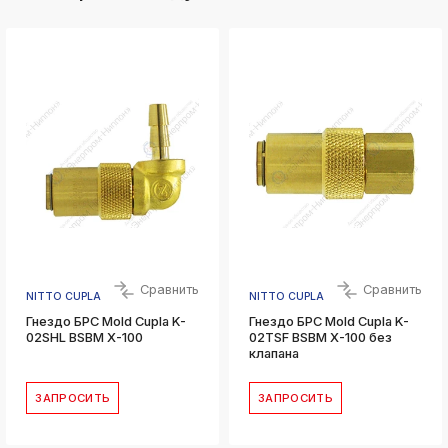
ksldkfjsdlfkjsls;ldfkgjsdl;kfkфыва
k
ksldkfjsdlfkjsls;ldfkgjsdl;kfkфыва
k
ksldkfjsdlfkjsls;ldfkgjsdl;kfkфыва
k
ksldkfjsdlfkjsls;ldfkgjsdl;kfkфыва
k
ksldkfjsdlfkjsls;ldfkgjsdl;kfkфыва
k
ksldkfjsdlfkjsls;ldfkgjsdl;kfkфыва
k
ksldkfjsdlfkjsls;ldfkgjsdl;kfkфыва
Сравнить
Сравнить
NITTO CUPLA
NITTO CUPLA
Гнездо БРС Mold Cupla K-
Гнездо БРС Mold Cupla K-
02SHL BSBM X-100
02TSF BSBM X-100 без
клапана
ЗАПРОСИТЬ
ЗАПРОСИТЬ