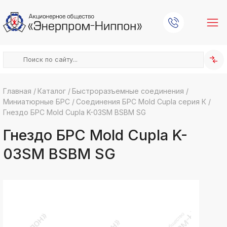
Главная
/
Каталог
/
Быстроразъемные соединения
/
Миниатюрные БРС
/
Соединения БРС Mold Cupla серия К
/
k
ksldkfjsdlfkjsls;ldfkgjsdl;kfkфыва
Гнездо БРС Mold Cupla K-03SM BSBM SG
k
Гнездо БРС Mold Cupla K-
ksldkfjsdlfkjsls;ldfkgjsdl;kfkфыва
k
03SM BSBM SG
ksldkfjsdlfkjsls;ldfkgjsdl;kfkфыва
k
ksldkfjsdlfkjsls;ldfkgjsdl;kfkфыва
k
ksldkfjsdlfkjsls;ldfkgjsdl;kfkфыва
k
ksldkfjsdlfkjsls;ldfkgjsdl;kfkфыва