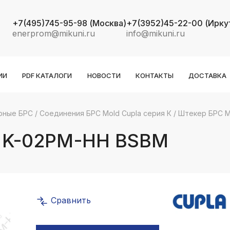
+7(495)745-95-98
(Москва)
+7(3952)45-22-00
(Ирку
enerprom@mikuni.ru
info@mikuni.ru
ИИ
PDF КАТАЛОГИ
НОВОСТИ
КОНТАКТЫ
ДОСТАВКА
рные БРС
/
Соединения БРС Mold Cupla серия К
/
Штекер БРС M
k
ksldkfjsdlfkjsls;ldfkgjsdl;kfkфыва
a K-02PM-HH BSBM
k
ksldkfjsdlfkjsls;ldfkgjsdl;kfkфыва
k
ksldkfjsdlfkjsls;ldfkgjsdl;kfkфыва
Сравнить
k
ksldkfjsdlfkjsls;ldfkgjsdl;kfkфыва