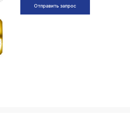
Отправить запрос
k
ksldkfjsdlfkjsls;ldfkgjsdl;kfkфыва
k
ksldkfjsdlfkjsls;ldfkgjsdl;kfkфыва
k
ksldkfjsdlfkjsls;ldfkgjsdl;kfkфыва
k
ksldkfjsdlfkjsls;ldfkgjsdl;kfkфыва
k
ksldkfjsdlfkjsls;ldfkgjsdl;kfkфыва
k
ksldkfjsdlfkjsls;ldfkgjsdl;kfkфыва