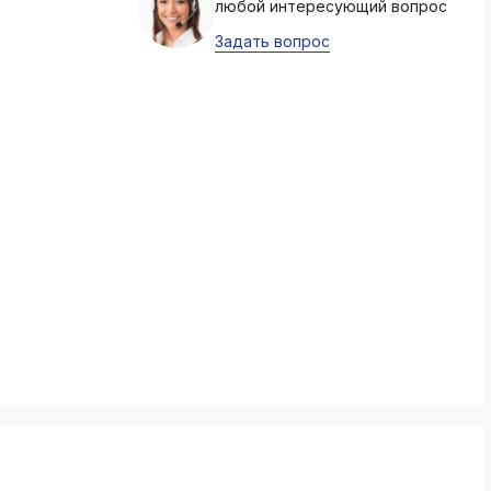
любой интересующий вопрос
k
ksldkfjsdlfkjsls;ldfkgjsdl;kfkфыва
Задать вопрос
k
ksldkfjsdlfkjsls;ldfkgjsdl;kfkфыва
k
ksldkfjsdlfkjsls;ldfkgjsdl;kfkфыва
k
ksldkfjsdlfkjsls;ldfkgjsdl;kfkфыва
k
ksldkfjsdlfkjsls;ldfkgjsdl;kfkфыва
k
ksldkfjsdlfkjsls;ldfkgjsdl;kfkфыва