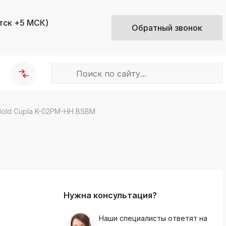
тск +5 МСК)
Обратный звонок
old Cupla K-02PM-HH BSBM
k
ksldkfjsdlfkjsls;ldfkgjsdl;kfkфыва
k
ksldkfjsdlfkjsls;ldfkgjsdl;kfkфыва
k
ksldkfjsdlfkjsls;ldfkgjsdl;kfkфыва
Нужна консультация?
k
ksldkfjsdlfkjsls;ldfkgjsdl;kfkфыва
Наши специалисты ответят на