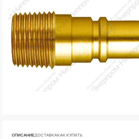
k
ksldkfjsdlfkjsls;ldfkgjsdl;kfkфыва
k
ksldkfjsdlfkjsls;ldfkgjsdl;kfkфыва
k
ksldkfjsdlfkjsls;ldfkgjsdl;kfkфыва
k
ksldkfjsdlfkjsls;ldfkgjsdl;kfkфыва
k
ksldkfjsdlfkjsls;ldfkgjsdl;kfkфыва
k
ksldkfjsdlfkjsls;ldfkgjsdl;kfkфыва
ОПИСАНИЕ
ДОСТАВКА
КАК КУПИТЬ