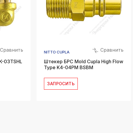
Сравнить
Сравнить
NITTO CUPLA
 K-03TSHL
Штекер БРС Mold Cupla High Flow
Type K4-04PM BSBM
ЗАПРОСИТЬ