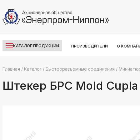
КАТАЛОГ ПРОДУКЦИИ
ПРОИЗВОДИТЕЛИ
О КОМПАН
Главная
/
Каталог
/
Быстроразъемные соединения
/
Миниатю
k
ksldkfjsdlfkjsls;ldfkgjsdl;kfkфыва
Штекер БРС Mold Cupl
k
ksldkfjsdlfkjsls;ldfkgjsdl;kfkфыва
k
ksldkfjsdlfkjsls;ldfkgjsdl;kfkфыва
k
ksldkfjsdlfkjsls;ldfkgjsdl;kfkфыва