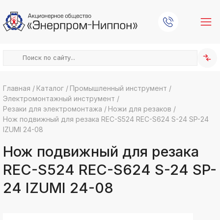
Главная
/
Каталог
/
Промышленный инструмент
/
Электромонтажный инструмент
/
k
ksldkfjsdlfkjsls;ldfkgjsdl;kfkфыва
Резаки для электромонтажа
/
Ножи для резаков
/
Нож подвижный для резака REC-S524 REC-S624 S-24 SP-24
k
ksldkfjsdlfkjsls;ldfkgjsdl;kfkфыва
IZUMI 24-08
k
Нож подвижный для резака
ksldkfjsdlfkjsls;ldfkgjsdl;kfkфыва
k
REC-S524 REC-S624 S-24 SP-
ksldkfjsdlfkjsls;ldfkgjsdl;kfkфыва
24 IZUMI 24-08
k
ksldkfjsdlfkjsls;ldfkgjsdl;kfkфыва
k
ksldkfjsdlfkjsls;ldfkgjsdl;kfkфыва