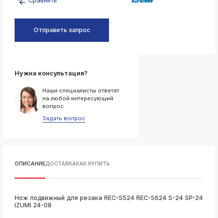
Сравнить
k
ksldkfjsdlfkjsls;ldfkgjsdl;kfkфыва
Отправить запрос
k
ksldkfjsdlfkjsls;ldfkgjsdl;kfkфыва
k
ksldkfjsdlfkjsls;ldfkgjsdl;kfkфыва
Нужна консультация?
k
ksldkfjsdlfkjsls;ldfkgjsdl;kfkфыва
Наши специалисты ответят
на любой интересующий
k
вопрос
ksldkfjsdlfkjsls;ldfkgjsdl;kfkфыва
Задать вопрос
k
ksldkfjsdlfkjsls;ldfkgjsdl;kfkфыва
ОПИСАНИЕ
ДОСТАВКА
КАК КУПИТЬ
k
ksldkfjsdlfkjsls;ldfkgjsdl;kfkфыва
k
Нож подвижный для резака REC-S524 REC-S624 S-24 SP-24
ksldkfjsdlfkjsls;ldfkgjsdl;kfkфыва
IZUMI 24-08
k