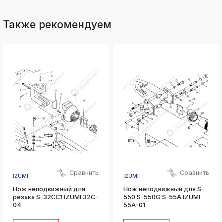
ksldkfjsdlfkjsls;ldfkgjsdl;kfkфыва
k
Также рекомендуем
ksldkfjsdlfkjsls;ldfkgjsdl;kfkфыва
k
ksldkfjsdlfkjsls;ldfkgjsdl;kfkфыва
k
ksldkfjsdlfkjsls;ldfkgjsdl;kfkфыва
k
ksldkfjsdlfkjsls;ldfkgjsdl;kfkфыва
k
ksldkfjsdlfkjsls;ldfkgjsdl;kfkфыва
k
ksldkfjsdlfkjsls;ldfkgjsdl;kfkфыва
Сравнить
Сравнить
IZUMI
IZUMI
Нож неподвижный для
Нож неподвижный для S-
резака S-32CC1 IZUMI 32C-
550 S-550G S-55A IZUMI
04
55A-01