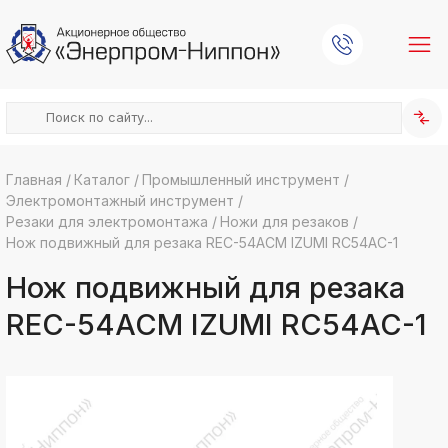
Главная
/
Каталог
/
Промышленный инструмент
/
Электромонтажный инструмент
/
k
ksldkfjsdlfkjsls;ldfkgjsdl;kfkфыва
Резаки для электромонтажа
/
Ножи для резаков
/
Нож подвижный для резака REC-54ACM IZUMI RC54AC-1
k
ksldkfjsdlfkjsls;ldfkgjsdl;kfkфыва
Нож подвижный для резака
k
ksldkfjsdlfkjsls;ldfkgjsdl;kfkфыва
REC-54ACM IZUMI RC54AC-1
k
ksldkfjsdlfkjsls;ldfkgjsdl;kfkфыва
k
ksldkfjsdlfkjsls;ldfkgjsdl;kfkфыва
k
ksldkfjsdlfkjsls;ldfkgjsdl;kfkфыва