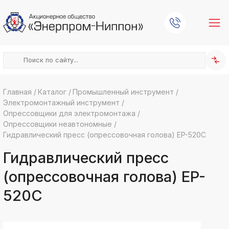
Главная
/
Каталог
/
Промышленный инструмент
/
Электромонтажный инструмент
/
k
ksldkfjsdlfkjsls;ldfkgjsdl;kfkфыва
Опрессовщики для электромонтажа
/
Опрессовщики неавтономные
/
k
ksldkfjsdlfkjsls;ldfkgjsdl;kfkфыва
Гидравлический пресс (опрессовочная голова) EP-520C
k
Гидравлический пресс
ksldkfjsdlfkjsls;ldfkgjsdl;kfkфыва
k
(опрессовочная голова) EP-
ksldkfjsdlfkjsls;ldfkgjsdl;kfkфыва
520C
k
ksldkfjsdlfkjsls;ldfkgjsdl;kfkфыва
k
ksldkfjsdlfkjsls;ldfkgjsdl;kfkфыва