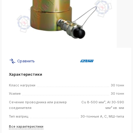
k
ksldkfjsdlfkjsls;ldfkgjsdl;kfkфыва
k
ksldkfjsdlfkjsls;ldfkgjsdl;kfkфыва
k
ksldkfjsdlfkjsls;ldfkgjsdl;kfkфыва
k
ksldkfjsdlfkjsls;ldfkgjsdl;kfkфыва
Сравнить
k
ksldkfjsdlfkjsls;ldfkgjsdl;kfkфыва
Характеристики
Класс нагрузки
30 тонн
k
Усилие
30 тонн
ksldkfjsdlfkjsls;ldfkgjsdl;kfkфыва
Сечение проводника или размер
Cu 8-500 мм², Al 30-590
k
соединителя
мм² кв. мм
ksldkfjsdlfkjsls;ldfkgjsdl;kfkфыва
Тип матриц
30-тонные А, С, МШ-типа
k
ksldkfjsdlfkjsls;ldfkgjsdl;kfkфыва
Все характеристики
k