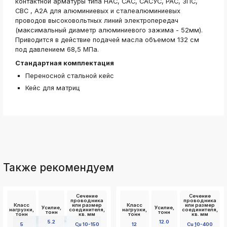
контактной арматуры типа НАС, САС, САСУС, РАС, ЗПС,
СВС , А2А для алюминиевых и сталеалюминиевых
проводов высоковольтных линий электропередач
(максимальный диаметр алюминиевого зажима - 52мм).
Приводится в действие подачей масла объемом 132 см
под давлением 68,5 МПа.
Стандартная комплектация
Переносной стальной кейс
Кейс для матриц
Также рекомендуем
Сечение
Сечение
проводника
проводника
Класс
или размер
Класс
или размер
Усилие,
Усилие,
нагрузки,
соединителя,
нагрузки,
соединителя,
тонн
тонн
тонн
кв. мм
тонн
кв. мм
5.2
12.0
5
Cu 10-150
12
Cu 10-400