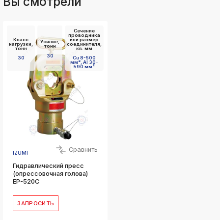
Вы смотрели
Сечение
проводника
Класс
или размер
Усилие,
нагрузки,
соединителя,
тонн
тонн
кв. мм
30
30
Cu 8-500
мм², Al 30-
590 мм²
Сравнить
IZUMI
Гидравлический пресс
(опрессовочная голова)
EP-520C
ЗАПРОСИТЬ