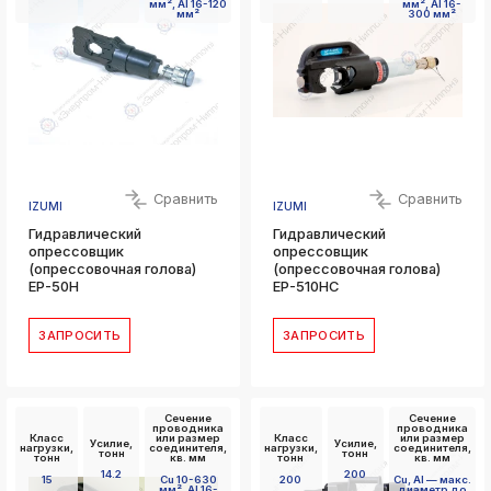
мм², Al 16-120
мм², Al 16-
мм²
300 мм²
Сравнить
Сравнить
IZUMI
IZUMI
Гидравлический
Гидравлический
опрессовщик
опрессовщик
(опрессовочная голова)
(опрессовочная голова)
EP-50H
EP-510HC
ЗАПРОСИТЬ
ЗАПРОСИТЬ
Сечение
Сечение
проводника
проводника
Класс
или размер
Класс
или размер
Усилие,
Усилие,
нагрузки,
соединителя,
нагрузки,
соединителя,
тонн
тонн
тонн
кв. мм
тонн
кв. мм
14.2
200
15
Cu 10-630
200
Сu, Al — макс.
мм², Al 16-
диаметр до