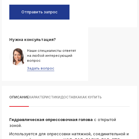
ksldkfjsdlfkjsls;ldfkgjsdl;kfkфыва
k
Отправить запрос
ksldkfjsdlfkjsls;ldfkgjsdl;kfkфыва
k
ksldkfjsdlfkjsls;ldfkgjsdl;kfkфыва
Нужна консультация?
k
ksldkfjsdlfkjsls;ldfkgjsdl;kfkфыва
Наши специалисты ответят
k
на любой интересующий
ksldkfjsdlfkjsls;ldfkgjsdl;kfkфыва
вопрос
k
Задать вопрос
ksldkfjsdlfkjsls;ldfkgjsdl;kfkфыва
k
ksldkfjsdlfkjsls;ldfkgjsdl;kfkфыва
ОПИСАНИЕ
ХАРАКТЕРИСТИКИ
ДОСТАВКА
КАК КУПИТЬ
Гидравлическая опрессовочная голова
с открытой
зоной.
Используется для опрессовки натяжной, соединительной и