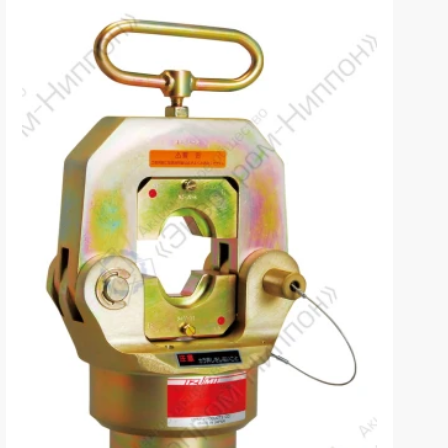
k
ksldkfjsdlfkjsls;ldfkgjsdl;kfkфыва
k
ksldkfjsdlfkjsls;ldfkgjsdl;kfkфыва
k
ksldkfjsdlfkjsls;ldfkgjsdl;kfkфыва
k
ksldkfjsdlfkjsls;ldfkgjsdl;kfkфыва
k
ksldkfjsdlfkjsls;ldfkgjsdl;kfkфыва
k
ksldkfjsdlfkjsls;ldfkgjsdl;kfkфыва
k
ksldkfjsdlfkjsls;ldfkgjsdl;kfkфыва
k
ksldkfjsdlfkjsls;ldfkgjsdl;kfkфыва
k
ksldkfjsdlfkjsls;ldfkgjsdl;kfkфыва