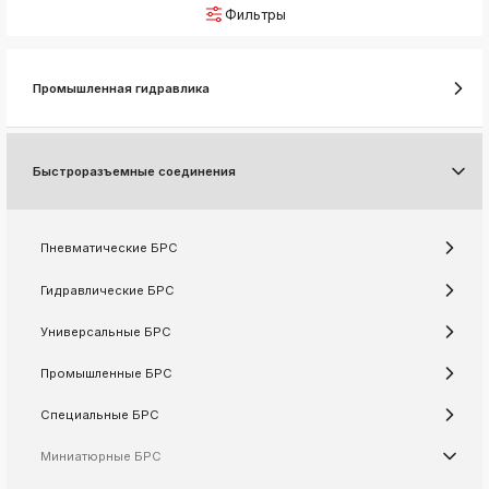
Фильтры
k
ksldkfjsdlfkjsls;ldfkgjsdl;kfkфыва
k
Промышленная гидравлика
ksldkfjsdlfkjsls;ldfkgjsdl;kfkфыва
k
ksldkfjsdlfkjsls;ldfkgjsdl;kfkфыва
Быстроразъемные соединения
k
ksldkfjsdlfkjsls;ldfkgjsdl;kfkфыва
Пневматические БРС
k
Гидравлические БРС
ksldkfjsdlfkjsls;ldfkgjsdl;kfkфыва
k
Универсальные БРС
ksldkfjsdlfkjsls;ldfkgjsdl;kfkфыва
Промышленные БРС
k
ksldkfjsdlfkjsls;ldfkgjsdl;kfkфыва
Специальные БРС
k
ksldkfjsdlfkjsls;ldfkgjsdl;kfkфыва
Миниатюрные БРС
k
ksldkfjsdlfkjsls;ldfkgjsdl;kfkфыва