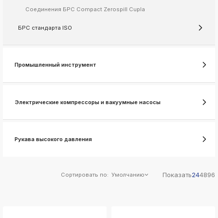
ksldkfjsdlfkjsls;ldfkgjsdl;kfkфыва
Соединения БРС Compact Zerospill Cupla
k
ksldkfjsdlfkjsls;ldfkgjsdl;kfkфыва
БРС стандарта ISO
k
ksldkfjsdlfkjsls;ldfkgjsdl;kfkфыва
k
Промышленный инструмент
ksldkfjsdlfkjsls;ldfkgjsdl;kfkфыва
k
ksldkfjsdlfkjsls;ldfkgjsdl;kfkфыва
Электрические компрессоры и вакуумные насосы
k
ksldkfjsdlfkjsls;ldfkgjsdl;kfkфыва
k
ksldkfjsdlfkjsls;ldfkgjsdl;kfkфыва
Рукава высокого давления
Показать
24
48
96
Сортировать по:
Умолчанию