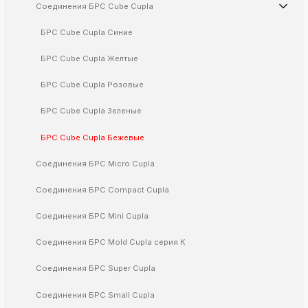
Соединения БРС Cube Cupla
k
ksldkfjsdlfkjsls;ldfkgjsdl;kfkфыва
БРС Cube Cupla Синие
k
БРС Cube Cupla Желтые
ksldkfjsdlfkjsls;ldfkgjsdl;kfkфыва
k
БРС Cube Cupla Розовые
ksldkfjsdlfkjsls;ldfkgjsdl;kfkфыва
БРС Cube Cupla Зеленые
k
ksldkfjsdlfkjsls;ldfkgjsdl;kfkфыва
БРС Cube Cupla Бежевые
k
ksldkfjsdlfkjsls;ldfkgjsdl;kfkфыва
Соединения БРС Micro Cupla
Соединения БРС Compact Cupla
k
Соединения БРС Mini Cupla
ksldkfjsdlfkjsls;ldfkgjsdl;kfkфыва
k
Соединения БРС Mold Cupla серия К
ksldkfjsdlfkjsls;ldfkgjsdl;kfkфыва
Соединения БРС Super Cupla
k
ksldkfjsdlfkjsls;ldfkgjsdl;kfkфыва
Соединения БРС Small Cupla
k