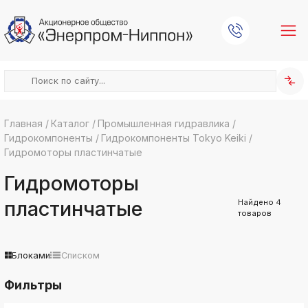
Главная
/
Каталог
/
Промышленная гидравлика
/
Гидрокомпоненты
/
Гидрокомпоненты Tokyo Keiki
/
k
ksldkfjsdlfkjsls;ldfkgjsdl;kfkфыва
Гидромоторы пластинчатые
k
Гидромоторы
ksldkfjsdlfkjsls;ldfkgjsdl;kfkфыва
k
пластинчатые
Найдено
4
ksldkfjsdlfkjsls;ldfkgjsdl;kfkфыва
товаров
k
ksldkfjsdlfkjsls;ldfkgjsdl;kfkфыва
Блоками
Списком
k
ksldkfjsdlfkjsls;ldfkgjsdl;kfkфыва
Фильтры
k
ksldkfjsdlfkjsls;ldfkgjsdl;kfkфыва