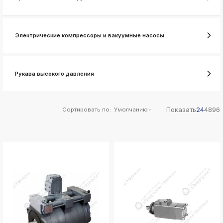
ksldkfjsdlfkjsls;ldfkgjsdl;kfkфыва
k
ksldkfjsdlfkjsls;ldfkgjsdl;kfkфыва
Электрические компрессоры и вакуумные насосы
k
ksldkfjsdlfkjsls;ldfkgjsdl;kfkфыва
k
ksldkfjsdlfkjsls;ldfkgjsdl;kfkфыва
Рукава высокого давления
k
ksldkfjsdlfkjsls;ldfkgjsdl;kfkфыва
k
Показать
24
48
96
Сортировать по:
Умолчанию
ksldkfjsdlfkjsls;ldfkgjsdl;kfkфыва
k
ksldkfjsdlfkjsls;ldfkgjsdl;kfkфыва