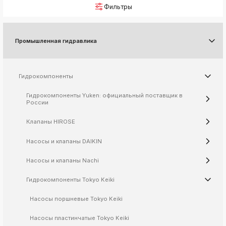
Фильтры
k
ksldkfjsdlfkjsls;ldfkgjsdl;kfkфыва
k
Промышленная гидравлика
ksldkfjsdlfkjsls;ldfkgjsdl;kfkфыва
k
ksldkfjsdlfkjsls;ldfkgjsdl;kfkфыва
Гидрокомпоненты
k
ksldkfjsdlfkjsls;ldfkgjsdl;kfkфыва
Гидрокомпоненты Yuken: официальный поставщик в
России
Клапаны HIROSE
k
ksldkfjsdlfkjsls;ldfkgjsdl;kfkфыва
Насосы и клапаны DAIKIN
k
ksldkfjsdlfkjsls;ldfkgjsdl;kfkфыва
Насосы и клапаны Nachi
k
Гидрокомпоненты Tokyo Keiki
ksldkfjsdlfkjsls;ldfkgjsdl;kfkфыва
k
Насосы поршневые Tokyo Keiki
ksldkfjsdlfkjsls;ldfkgjsdl;kfkфыва
Насосы пластинчатые Tokyo Keiki
k
ksldkfjsdlfkjsls;ldfkgjsdl;kfkфыва