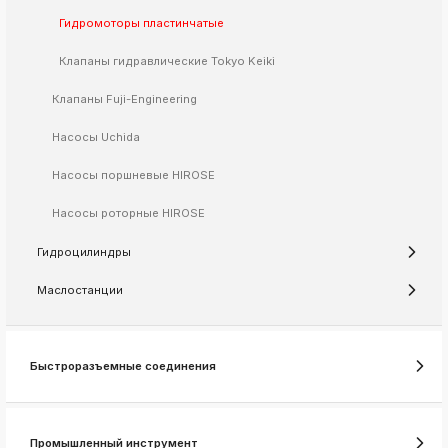
Гидромоторы пластинчатые
k
ksldkfjsdlfkjsls;ldfkgjsdl;kfkфыва
Клапаны гидравлические Tokyo Keiki
k
ksldkfjsdlfkjsls;ldfkgjsdl;kfkфыва
Клапаны Fuji-Engineering
k
ksldkfjsdlfkjsls;ldfkgjsdl;kfkфыва
Насосы Uchida
k
Насосы поршневые HIROSE
ksldkfjsdlfkjsls;ldfkgjsdl;kfkфыва
k
Насосы роторные HIROSE
ksldkfjsdlfkjsls;ldfkgjsdl;kfkфыва
Гидроцилиндры
Маслостанции
k
ksldkfjsdlfkjsls;ldfkgjsdl;kfkфыва
k
ksldkfjsdlfkjsls;ldfkgjsdl;kfkфыва
Быстроразъемные соединения
k
ksldkfjsdlfkjsls;ldfkgjsdl;kfkфыва
k
Промышленный инструмент