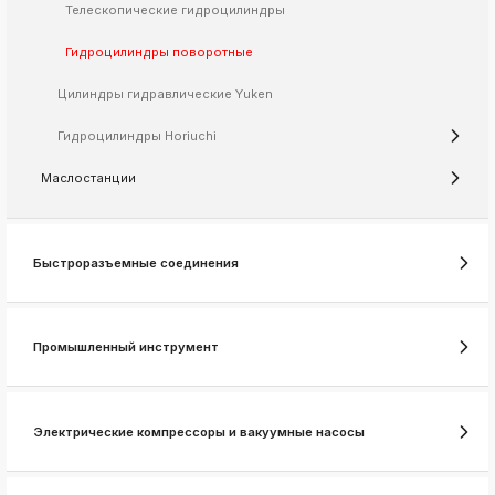
Телескопические гидроцилиндры
k
ksldkfjsdlfkjsls;ldfkgjsdl;kfkфыва
Гидроцилиндры поворотные
k
Цилиндры гидравлические Yuken
ksldkfjsdlfkjsls;ldfkgjsdl;kfkфыва
k
Гидроцилиндры Horiuchi
ksldkfjsdlfkjsls;ldfkgjsdl;kfkфыва
Маслостанции
k
ksldkfjsdlfkjsls;ldfkgjsdl;kfkфыва
k
ksldkfjsdlfkjsls;ldfkgjsdl;kfkфыва
Быстроразъемные соединения
k
Промышленный инструмент
ksldkfjsdlfkjsls;ldfkgjsdl;kfkфыва
k
ksldkfjsdlfkjsls;ldfkgjsdl;kfkфыва
Электрические компрессоры и вакуумные насосы
k
ksldkfjsdlfkjsls;ldfkgjsdl;kfkфыва
k