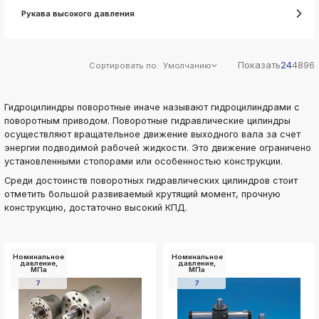
ksldkfjsdlfkjsls;ldfkgjsdl;kfkфыва
Рукава высокого давления
k
ksldkfjsdlfkjsls;ldfkgjsdl;kfkфыва
k
Показать
24
48
96
Сортировать по:
Умолчанию
ksldkfjsdlfkjsls;ldfkgjsdl;kfkфыва
k
ksldkfjsdlfkjsls;ldfkgjsdl;kfkфыва
Гидроцилиндры поворотные иначе называют гидроцилиндрами с
поворотным приводом. Поворотные гидравлические цилиндры
k
ksldkfjsdlfkjsls;ldfkgjsdl;kfkфыва
осуществляют вращательное движение выходного вала за счет
энергии подводимой рабочей жидкости. Это движение ограничено
k
установленными стопорами или особенностью конструкции.
ksldkfjsdlfkjsls;ldfkgjsdl;kfkфыва
Среди достоинств поворотных гидравлических цилиндров стоит
k
отметить большой развиваемый крутящий момент, прочную
ksldkfjsdlfkjsls;ldfkgjsdl;kfkфыва
конструкцию, достаточно высокий КПД.
Номинальное
Номинальное
давление,
давление,
МПа
МПа
7
7