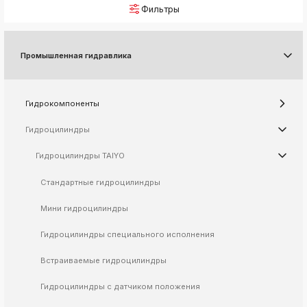
Фильтры
k
ksldkfjsdlfkjsls;ldfkgjsdl;kfkфыва
k
Промышленная гидравлика
ksldkfjsdlfkjsls;ldfkgjsdl;kfkфыва
k
ksldkfjsdlfkjsls;ldfkgjsdl;kfkфыва
Гидрокомпоненты
k
ksldkfjsdlfkjsls;ldfkgjsdl;kfkфыва
Гидроцилиндры
Гидроцилиндры TAIYO
k
Стандартные гидроцилиндры
ksldkfjsdlfkjsls;ldfkgjsdl;kfkфыва
k
Мини гидроцилиндры
ksldkfjsdlfkjsls;ldfkgjsdl;kfkфыва
Гидроцилиндры специального исполнения
k
ksldkfjsdlfkjsls;ldfkgjsdl;kfkфыва
Встраиваемые гидроцилиндры
k
ksldkfjsdlfkjsls;ldfkgjsdl;kfkфыва
Гидроцилиндры с датчиком положения
k
ksldkfjsdlfkjsls;ldfkgjsdl;kfkфыва