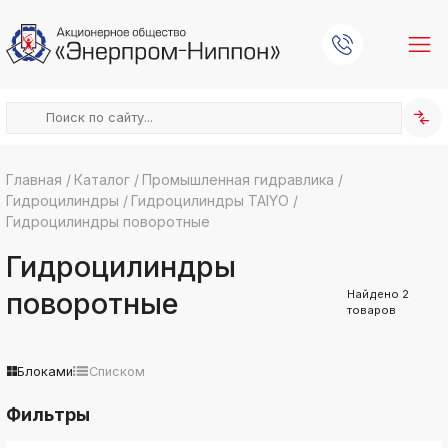
Главная
/
Каталог
/
Промышленная гидравлика
/
Гидроцилиндры
/
Гидроцилиндры TAIYO
/
k
ksldkfjsdlfkjsls;ldfkgjsdl;kfkфыва
Гидроцилиндры поворотные
k
Гидроцилиндры
ksldkfjsdlfkjsls;ldfkgjsdl;kfkфыва
k
поворотные
Найдено
2
ksldkfjsdlfkjsls;ldfkgjsdl;kfkфыва
товаров
k
ksldkfjsdlfkjsls;ldfkgjsdl;kfkфыва
Блоками
Списком
k
ksldkfjsdlfkjsls;ldfkgjsdl;kfkфыва
Фильтры
k
ksldkfjsdlfkjsls;ldfkgjsdl;kfkфыва