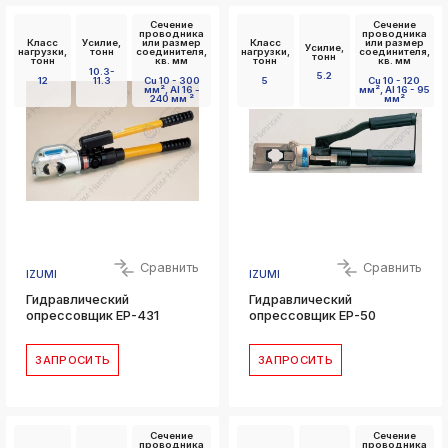
Сечение
Сечение
проводника
проводника
Класс
Усилие,
или размер
Класс
или размер
Усилие,
нагрузки,
тонн
соединителя,
нагрузки,
соединителя,
тонн
тонн
кв. мм
тонн
кв. мм
10.3-
5.2
12
11.3
Cu 10 - 300
5
Cu 10 - 120
мм², Al 16 -
мм², Al 16 - 95
240 мм ²
мм²
Сравнить
Сравнить
IZUMI
IZUMI
Гидравлический
Гидравлический
опрессовщик EP-431
опрессовщик EP-50
ЗАПРОСИТЬ
ЗАПРОСИТЬ
Сечение
Сечение
проводника
проводника