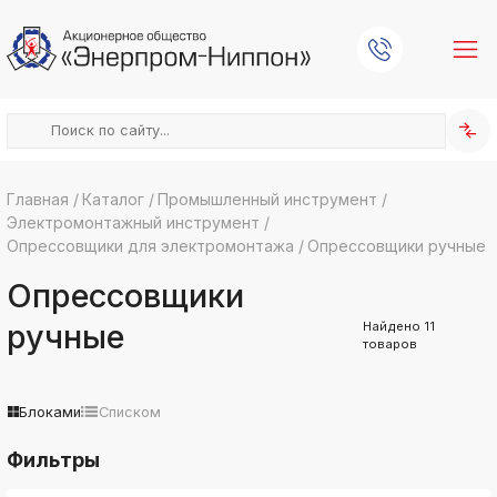
Главная
/
Каталог
/
Промышленный инструмент
/
Электромонтажный инструмент
/
k
ksldkfjsdlfkjsls;ldfkgjsdl;kfkфыва
Опрессовщики для электромонтажа
/
Опрессовщики ручные
k
Опрессовщики
ksldkfjsdlfkjsls;ldfkgjsdl;kfkфыва
k
ручные
Найдено
11
ksldkfjsdlfkjsls;ldfkgjsdl;kfkфыва
товаров
k
ksldkfjsdlfkjsls;ldfkgjsdl;kfkфыва
Блоками
Списком
k
ksldkfjsdlfkjsls;ldfkgjsdl;kfkфыва
Фильтры
k
ksldkfjsdlfkjsls;ldfkgjsdl;kfkфыва