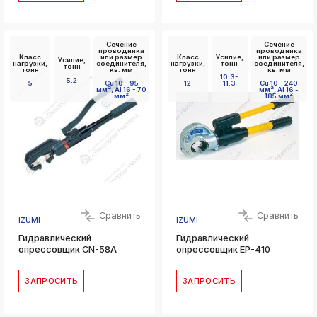
Сечение
Сечение
проводника
проводника
Класс
или размер
Класс
Усилие,
или размер
Усилие,
нагрузки,
соединителя,
нагрузки,
тонн
соединителя,
тонн
тонн
кв. мм
тонн
кв. мм
10.3-
5.2
5
Cu 10 - 95
12
11.3
Cu 10 - 240
мм², Al 16 - 70
мм², Al 16 -
мм²
185 мм²
Сравнить
Сравнить
IZUMI
IZUMI
Гидравлический
Гидравлический
опрессовщик CN-58A
опрессовщик EP-410
ЗАПРОСИТЬ
ЗАПРОСИТЬ