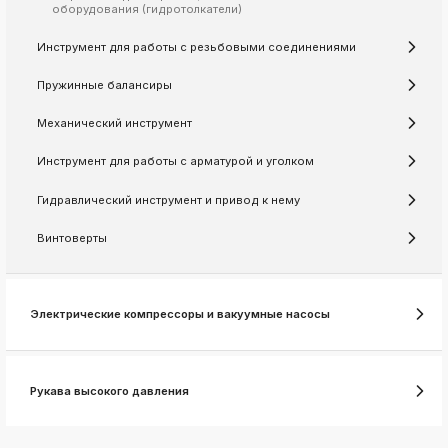
ksldkfjsdlfkjsls;ldfkgjsdl;kfkфыва
оборудования (гидротолкатели)
k
Инструмент для работы с резьбовыми соединениями
ksldkfjsdlfkjsls;ldfkgjsdl;kfkфыва
k
Пружинные балансиры
ksldkfjsdlfkjsls;ldfkgjsdl;kfkфыва
Механический инструмент
k
ksldkfjsdlfkjsls;ldfkgjsdl;kfkфыва
Инструмент для работы с арматурой и уголком
k
ksldkfjsdlfkjsls;ldfkgjsdl;kfkфыва
Гидравлический инструмент и привод к нему
k
ksldkfjsdlfkjsls;ldfkgjsdl;kfkфыва
Винтоверты
k
ksldkfjsdlfkjsls;ldfkgjsdl;kfkфыва
Электрические компрессоры и вакуумные насосы
Рукава высокого давления