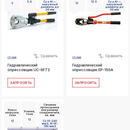
5.6
Cu и Al —
12.0
Cu и Al —
5
12
наружный
наружный
диаметр до
диаметр до
36 мм
36 мм
Сравнить
Сравнить
IZUMI
IZUMI
Гидравлический
Гидравлический
опрессовщик UC-6FT2
опрессовщик EP-150A
ЗАПРОСИТЬ
ЗАПРОСИТЬ
Сечение
проводника
Класс
или размер
Усилие,
нагрузки,
соединителя,
тонн
тонн
кв. мм
12
12
Cu 10-240
мм3, Al 16-
185 мм3