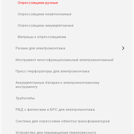
Опрессовщики ручные
k
ksldkfjsdlfkjsls;ldfkgjsdl;kfkфыва
Опрессовщики неавтономные
k
Опрессовщики аккумуляторные
ksldkfjsdlfkjsls;ldfkgjsdl;kfkфыва
k
Матрицы к опрессовщикам
ksldkfjsdlfkjsls;ldfkgjsdl;kfkфыва
Резаки для электромонтажа
k
ksldkfjsdlfkjsls;ldfkgjsdl;kfkфыва
Инструмент многофункциональный электромонтажный
k
ksldkfjsdlfkjsls;ldfkgjsdl;kfkфыва
Пресс-перфораторы для электромонтажа
Аккумуляторные батареи к электромонтажному
инструменту
k
ksldkfjsdlfkjsls;ldfkgjsdl;kfkфыва
Трубогибы
k
ksldkfjsdlfkjsls;ldfkgjsdl;kfkфыва
РВД с фитингами и БРС для электромонтажа
k
Система для опрессовки обмоток трансформаторов
ksldkfjsdlfkjsls;ldfkgjsdl;kfkфыва
k
Устройство для перемещения тяжеловесного