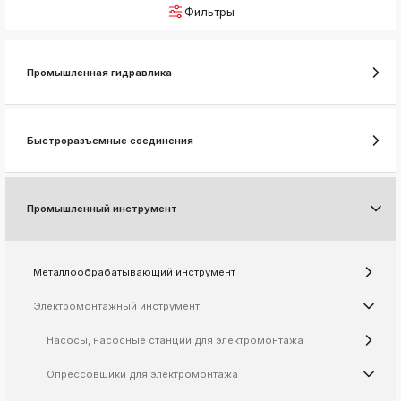
Фильтры
k
ksldkfjsdlfkjsls;ldfkgjsdl;kfkфыва
k
Промышленная гидравлика
ksldkfjsdlfkjsls;ldfkgjsdl;kfkфыва
k
ksldkfjsdlfkjsls;ldfkgjsdl;kfkфыва
Быстроразъемные соединения
k
ksldkfjsdlfkjsls;ldfkgjsdl;kfkфыва
Промышленный инструмент
k
ksldkfjsdlfkjsls;ldfkgjsdl;kfkфыва
k
Металлообрабатывающий инструмент
ksldkfjsdlfkjsls;ldfkgjsdl;kfkфыва
Электромонтажный инструмент
k
ksldkfjsdlfkjsls;ldfkgjsdl;kfkфыва
Насосы, насосные станции для электромонтажа
k
ksldkfjsdlfkjsls;ldfkgjsdl;kfkфыва
Опрессовщики для электромонтажа
k
ksldkfjsdlfkjsls;ldfkgjsdl;kfkфыва