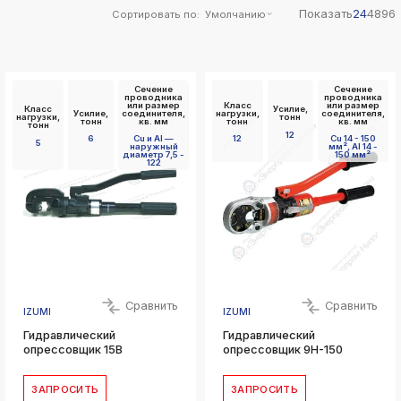
Показать
24
48
96
Сортировать по:
Умолчанию
Сечение
Сечение
проводника
проводника
или размер
Класс
или размер
Класс
Усилие,
Усилие,
соединителя,
нагрузки,
соединителя,
нагрузки,
тонн
тонн
кв. мм
тонн
кв. мм
тонн
12
6
Cu и Al —
12
Cu 14 - 150
5
наружный
мм², Al 14 -
диаметр 7,5 -
150 мм²
122
Сравнить
Сравнить
IZUMI
IZUMI
Гидравлический
Гидравлический
опрессовщик 15B
опрессовщик 9H-150
ЗАПРОСИТЬ
ЗАПРОСИТЬ