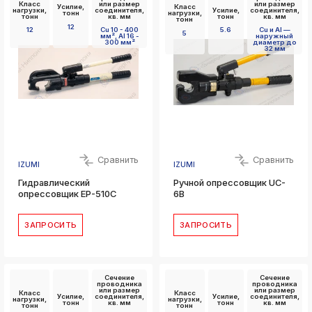
Класс
или размер
или размер
Усилие,
Класс
нагрузки,
соединителя,
Усилие,
соединителя,
тонн
нагрузки,
тонн
кв. мм
тонн
кв. мм
тонн
12
12
Cu 10 - 400
5.6
Cu и Al —
5
мм², Al 16 -
наружный
300 мм²
диаметр до
32 мм
Сравнить
Сравнить
IZUMI
IZUMI
Гидравлический
Ручной опрессовщик UC-
опрессовщик EP-510C
6B
ЗАПРОСИТЬ
ЗАПРОСИТЬ
Сечение
Сечение
проводника
проводника
или размер
или размер
Класс
Класс
Усилие,
соединителя,
Усилие,
соединителя,
нагрузки,
нагрузки,
тонн
кв. мм
тонн
кв. мм
тонн
тонн