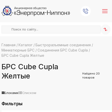
Главная
/
Каталог
/
Быстроразъемные соединения
/
Миниатюрные БРС
/
Соединения БРС Cube Cupla
/
k
ksldkfjsdlfkjsls;ldfkgjsdl;kfkфыва
БРС Cube Cupla Желтые
k
БРС Cube Cupla
ksldkfjsdlfkjsls;ldfkgjsdl;kfkфыва
k
Желтые
Найдено
20
ksldkfjsdlfkjsls;ldfkgjsdl;kfkфыва
товаров
k
ksldkfjsdlfkjsls;ldfkgjsdl;kfkфыва
Блоками
Списком
k
ksldkfjsdlfkjsls;ldfkgjsdl;kfkфыва
Фильтры
k
ksldkfjsdlfkjsls;ldfkgjsdl;kfkфыва