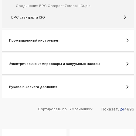
ksldkfjsdlfkjsls;ldfkgjsdl;kfkфыва
Соединения БРС Compact Zerospill Cupla
k
ksldkfjsdlfkjsls;ldfkgjsdl;kfkфыва
БРС стандарта ISO
k
ksldkfjsdlfkjsls;ldfkgjsdl;kfkфыва
k
Промышленный инструмент
ksldkfjsdlfkjsls;ldfkgjsdl;kfkфыва
k
ksldkfjsdlfkjsls;ldfkgjsdl;kfkфыва
Электрические компрессоры и вакуумные насосы
k
ksldkfjsdlfkjsls;ldfkgjsdl;kfkфыва
k
ksldkfjsdlfkjsls;ldfkgjsdl;kfkфыва
Рукава высокого давления
Показать
24
48
96
Сортировать по:
Умолчанию