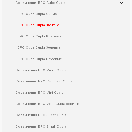
Соединения БРС Cube Cupla
k
ksldkfjsdlfkjsls;ldfkgjsdl;kfkфыва
БРС Cube Cupla Синие
k
БРС Cube Cupla Желтые
ksldkfjsdlfkjsls;ldfkgjsdl;kfkфыва
k
БРС Cube Cupla Розовые
ksldkfjsdlfkjsls;ldfkgjsdl;kfkфыва
БРС Cube Cupla Зеленые
k
ksldkfjsdlfkjsls;ldfkgjsdl;kfkфыва
БРС Cube Cupla Бежевые
k
ksldkfjsdlfkjsls;ldfkgjsdl;kfkфыва
Соединения БРС Micro Cupla
Соединения БРС Compact Cupla
k
Соединения БРС Mini Cupla
ksldkfjsdlfkjsls;ldfkgjsdl;kfkфыва
k
Соединения БРС Mold Cupla серия К
ksldkfjsdlfkjsls;ldfkgjsdl;kfkфыва
Соединения БРС Super Cupla
k
ksldkfjsdlfkjsls;ldfkgjsdl;kfkфыва
Соединения БРС Small Cupla
k