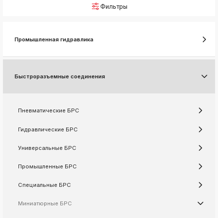
Фильтры
k
ksldkfjsdlfkjsls;ldfkgjsdl;kfkфыва
k
Промышленная гидравлика
ksldkfjsdlfkjsls;ldfkgjsdl;kfkфыва
k
ksldkfjsdlfkjsls;ldfkgjsdl;kfkфыва
Быстроразъемные соединения
k
ksldkfjsdlfkjsls;ldfkgjsdl;kfkфыва
Пневматические БРС
k
Гидравлические БРС
ksldkfjsdlfkjsls;ldfkgjsdl;kfkфыва
k
Универсальные БРС
ksldkfjsdlfkjsls;ldfkgjsdl;kfkфыва
Промышленные БРС
k
ksldkfjsdlfkjsls;ldfkgjsdl;kfkфыва
Специальные БРС
k
ksldkfjsdlfkjsls;ldfkgjsdl;kfkфыва
Миниатюрные БРС
k
ksldkfjsdlfkjsls;ldfkgjsdl;kfkфыва