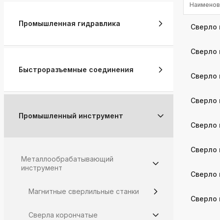
Наименов
k
ksldkfjsdlfkjsls;ldfkgjsdl;kfkфыва
Промышленная гидравлика
Сверло 
k
ksldkfjsdlfkjsls;ldfkgjsdl;kfkфыва
Сверло 
k
Быстроразъемные соединения
ksldkfjsdlfkjsls;ldfkgjsdl;kfkфыва
Сверло 
k
ksldkfjsdlfkjsls;ldfkgjsdl;kfkфыва
Сверло 
Промышленный инструмент
k
Сверло 
ksldkfjsdlfkjsls;ldfkgjsdl;kfkфыва
k
Сверло 
ksldkfjsdlfkjsls;ldfkgjsdl;kfkфыва
Металлообрабатывающий
инструмент
Сверло 
Магнитные сверлильные станки
Сверло 
Сверла корончатые