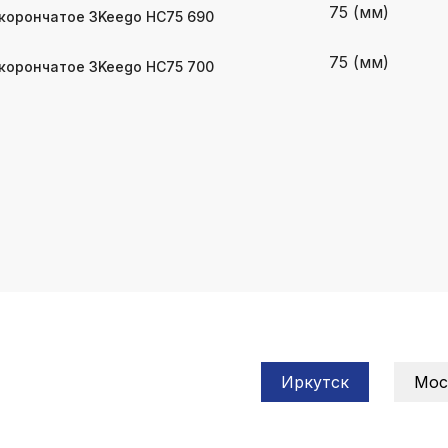
75 (мм)
корончатое 3Keego HC75 690
75 (мм)
корончатое 3Keego HC75 700
Иркутск
Мос