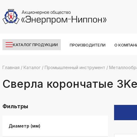
КАТАЛОГ ПРОДУКЦИИ
ПРОИЗВОДИТЕЛИ
О КОМПАН
Главная
/
Каталог
/
Промышленный инструмент
/
Металлообр
k
ksldkfjsdlfkjsls;ldfkgjsdl;kfkфыва
Сверла корончатые 3K
k
ksldkfjsdlfkjsls;ldfkgjsdl;kfkфыва
Фильтры
k
ksldkfjsdlfkjsls;ldfkgjsdl;kfkфыва
k
Диаметр (мм)
ksldkfjsdlfkjsls;ldfkgjsdl;kfkфыва