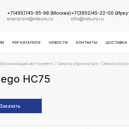
+7(495)745-95-98
(Москва)
+7(3952)45-22-00
(Ирку
enerprom@mikuni.ru
info@mikuni.ru
ИИ
PDF КАТАЛОГИ
НОВОСТИ
КОНТАКТЫ
ДОСТАВКА
абатывающий инструмент
/
Сверла корончатые
/
Сверла коро
k
ksldkfjsdlfkjsls;ldfkgjsdl;kfkфыва
eego HC75
k
ksldkfjsdlfkjsls;ldfkgjsdl;kfkфыва
k
Заказать
ksldkfjsdlfkjsls;ldfkgjsdl;kfkфыва
k
ksldkfjsdlfkjsls;ldfkgjsdl;kfkфыва