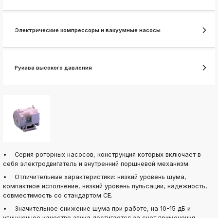
ksldkfjsdlfkjsls;ldfkgjsdl;kfkфыва
k
ksldkfjsdlfkjsls;ldfkgjsdl;kfkфыва
Электрические компрессоры и вакуумные насосы
k
ksldkfjsdlfkjsls;ldfkgjsdl;kfkфыва
k
Рукава высокого давления
ksldkfjsdlfkjsls;ldfkgjsdl;kfkфыва
k
ksldkfjsdlfkjsls;ldfkgjsdl;kfkфыва
k
ksldkfjsdlfkjsls;ldfkgjsdl;kfkфыва
k
ksldkfjsdlfkjsls;ldfkgjsdl;kfkфыва
• Серия роторных насосов, конструкция которых включает в
себя электродвигатель и внутренний поршневой механизм.
• Отличительные характеристики: низкий уровень шума,
компактное исполнение, низкий уровень пульсации, надежность,
совместимость со стандартом CE.
• Значительное снижение шума при работе, на 10-15 дБ и
улучшенное качество звука достигается за счет применения