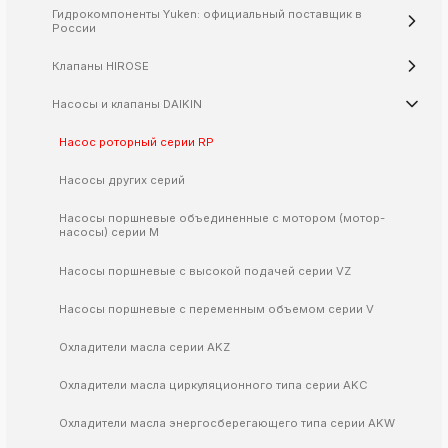
Гидрокомпоненты Yuken: официальный поставщик в
k
России
ksldkfjsdlfkjsls;ldfkgjsdl;kfkфыва
Клапаны HIROSE
k
ksldkfjsdlfkjsls;ldfkgjsdl;kfkфыва
Насосы и клапаны DAIKIN
k
ksldkfjsdlfkjsls;ldfkgjsdl;kfkфыва
Насос роторный серии RP
k
ksldkfjsdlfkjsls;ldfkgjsdl;kfkфыва
Насосы других серий
Насосы поршневые объединенные с мотором (мотор-
насосы) серии M
k
ksldkfjsdlfkjsls;ldfkgjsdl;kfkфыва
Насосы поршневые с высокой подачей серии VZ
k
Насосы поршневые с переменным объемом серии V
ksldkfjsdlfkjsls;ldfkgjsdl;kfkфыва
k
Охладители масла серии AKZ
ksldkfjsdlfkjsls;ldfkgjsdl;kfkфыва
Охладители масла циркуляционного типа серии AKC
k
ksldkfjsdlfkjsls;ldfkgjsdl;kfkфыва
Охладители масла энергосберегающего типа серии AKW
k
ksldkfjsdlfkjsls;ldfkgjsdl;kfkфыва