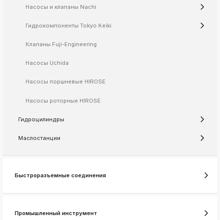
Насосы и клапаны Nachi
k
ksldkfjsdlfkjsls;ldfkgjsdl;kfkфыва
Гидрокомпоненты Tokyo Keiki
k
ksldkfjsdlfkjsls;ldfkgjsdl;kfkфыва
Клапаны Fuji-Engineering
k
Насосы Uchida
ksldkfjsdlfkjsls;ldfkgjsdl;kfkфыва
k
Насосы поршневые HIROSE
ksldkfjsdlfkjsls;ldfkgjsdl;kfkфыва
Насосы роторные HIROSE
k
ksldkfjsdlfkjsls;ldfkgjsdl;kfkфыва
Гидроцилиндры
Маслостанции
k
ksldkfjsdlfkjsls;ldfkgjsdl;kfkфыва
k
Быстроразъемные соединения
ksldkfjsdlfkjsls;ldfkgjsdl;kfkфыва
k
ksldkfjsdlfkjsls;ldfkgjsdl;kfkфыва
Промышленный инструмент
k