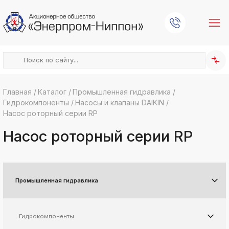
Главная
/
Каталог
/
Промышленная гидравлика
/
Гидрокомпоненты
/
Насосы и клапаны DAIKIN
/
k
ksldkfjsdlfkjsls;ldfkgjsdl;kfkфыва
Насос роторный серии RP
k
Насос роторный серии RP
ksldkfjsdlfkjsls;ldfkgjsdl;kfkфыва
k
ksldkfjsdlfkjsls;ldfkgjsdl;kfkфыва
k
ksldkfjsdlfkjsls;ldfkgjsdl;kfkфыва
Промышленная гидравлика
k
ksldkfjsdlfkjsls;ldfkgjsdl;kfkфыва
Гидрокомпоненты
k
ksldkfjsdlfkjsls;ldfkgjsdl;kfkфыва