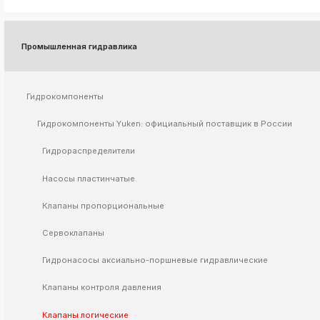
k
ksldkfjsdlfkjsls;ldfkgjsdl;kfkфыва
Промышленная гидравлика
k
ksldkfjsdlfkjsls;ldfkgjsdl;kfkфыва
k
ksldkfjsdlfkjsls;ldfkgjsdl;kfkфыва
Гидрокомпоненты
k
ksldkfjsdlfkjsls;ldfkgjsdl;kfkфыва
Гидрокомпоненты Yuken: официальный поставщик в России
Гидрораспределители
Насосы пластинчатые
k
ksldkfjsdlfkjsls;ldfkgjsdl;kfkфыва
Клапаны пропорциональные
k
ksldkfjsdlfkjsls;ldfkgjsdl;kfkфыва
Сервоклапаны
k
ksldkfjsdlfkjsls;ldfkgjsdl;kfkфыва
Гидронасосы аксиально-поршневые гидравлические
k
ksldkfjsdlfkjsls;ldfkgjsdl;kfkфыва
Клапаны контроля давления
k
Клапаны логические
ksldkfjsdlfkjsls;ldfkgjsdl;kfkфыва