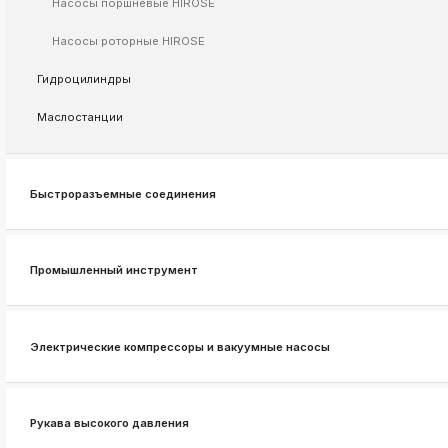
Насосы поршневые HIROSE
ksldkfjsdlfkjsls;ldfkgjsdl;kfkфыва
k
Насосы роторные HIROSE
ksldkfjsdlfkjsls;ldfkgjsdl;kfkфыва
Гидроцилиндры
k
ksldkfjsdlfkjsls;ldfkgjsdl;kfkфыва
Маслостанции
k
ksldkfjsdlfkjsls;ldfkgjsdl;kfkфыва
k
ksldkfjsdlfkjsls;ldfkgjsdl;kfkфыва
Быстроразъемные соединения
k
ksldkfjsdlfkjsls;ldfkgjsdl;kfkфыва
k
Промышленный инструмент
ksldkfjsdlfkjsls;ldfkgjsdl;kfkфыва
Электрические компрессоры и вакуумные насосы
Рукава высокого давления