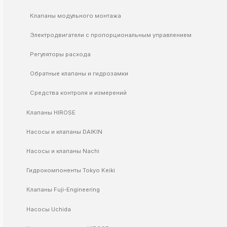
k
Клапаны модульного монтажа
ksldkfjsdlfkjsls;ldfkgjsdl;kfkфыва
Электродвигатели с пропорциональным управлением
k
ksldkfjsdlfkjsls;ldfkgjsdl;kfkфыва
Регуляторы расхода
k
ksldkfjsdlfkjsls;ldfkgjsdl;kfkфыва
Обратные клапаны и гидрозамки
k
ksldkfjsdlfkjsls;ldfkgjsdl;kfkфыва
Средства контроля и измерений
k
Клапаны HIROSE
ksldkfjsdlfkjsls;ldfkgjsdl;kfkфыва
Насосы и клапаны DAIKIN
Насосы и клапаны Nachi
k
ksldkfjsdlfkjsls;ldfkgjsdl;kfkфыва
Гидрокомпоненты Tokyo Keiki
k
ksldkfjsdlfkjsls;ldfkgjsdl;kfkфыва
Клапаны Fuji-Engineering
k
ksldkfjsdlfkjsls;ldfkgjsdl;kfkфыва
Насосы Uchida
k