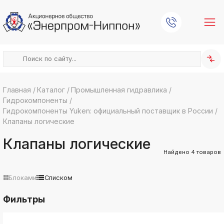
Главная
/
Каталог
/
Промышленная гидравлика
/
Гидрокомпоненты
/
k
ksldkfjsdlfkjsls;ldfkgjsdl;kfkфыва
Гидрокомпоненты Yuken: официальный поставщик в России
/
Клапаны логические
k
ksldkfjsdlfkjsls;ldfkgjsdl;kfkфыва
Клапаны логические
k
ksldkfjsdlfkjsls;ldfkgjsdl;kfkфыва
Найдено
4
товаров
k
ksldkfjsdlfkjsls;ldfkgjsdl;kfkфыва
Блоками
Списком
k
ksldkfjsdlfkjsls;ldfkgjsdl;kfkфыва
Фильтры
k
ksldkfjsdlfkjsls;ldfkgjsdl;kfkфыва