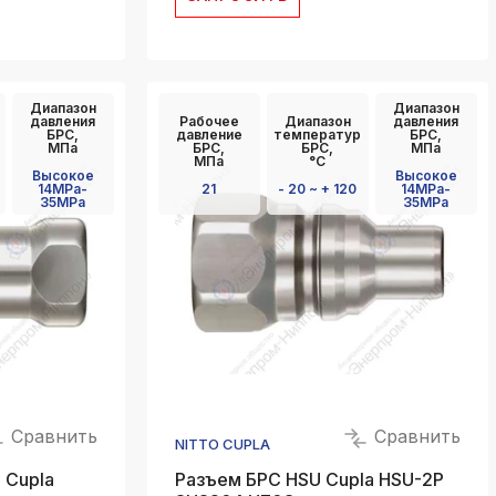
Диапазон
Диапазон
давления
Рабочее
Диапазон
давления
БРС,
давление
температур
БРС,
МПа
БРС,
БРС,
МПа
МПа
°C
Высокое
Высокое
14MPa-
21
- 20 ~ + 120
14MPa-
35MPa
35MPa
Сравнить
Сравнить
NITTO CUPLA
 Cupla
Разъем БРС HSU Cupla HSU-2P