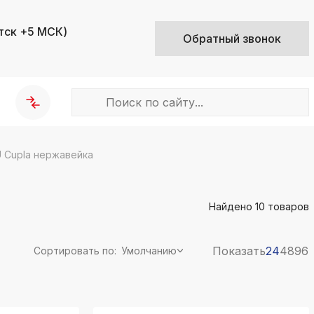
тск +5 МСК)
Обратный звонок
 Cupla нержавейка
k
ksldkfjsdlfkjsls;ldfkgjsdl;kfkфыва
Найдено
10
товаров
k
ksldkfjsdlfkjsls;ldfkgjsdl;kfkфыва
k
Показать
24
48
96
Сортировать по:
Умолчанию
ksldkfjsdlfkjsls;ldfkgjsdl;kfkфыва
k
ksldkfjsdlfkjsls;ldfkgjsdl;kfkфыва