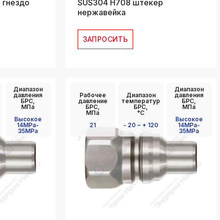
 гнездо
SUS304 H708 штекер
нержавейка
ЗАПРОСИТЬ
Диапазон
Диапазон
давления
Рабочее
Диапазон
давления
БРС,
давление
температур
БРС,
МПа
БРС,
БРС,
МПа
МПа
°C
Высокое
Высокое
14MPa-
21
- 20 ~ + 120
14MPa-
35MPa
35MPa