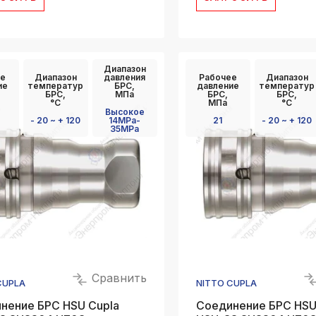
Диапазон
е
Диапазон
давления
Рабочее
Диапазон
ие
температур
БРС,
давление
температур
БРС,
МПа
БРС,
БРС,
°C
МПа
°C
Высокое
- 20 ~ + 120
14MPa-
21
- 20 ~ + 120
35MPa
Сравнить
CUPLA
NITTO CUPLA
нение БРС HSU Cupla
Соединение БРС HSU