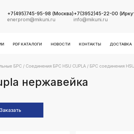
+7(495)745-95-98
(Москва)
+7(3952)45-22-00
(Ирку
enerprom@mikuni.ru
info@mikuni.ru
ИИ
PDF КАТАЛОГИ
НОВОСТИ
КОНТАКТЫ
ДОСТАВКА
льные БРС
/
Соединения БРС HSU CUPLA
/
БРС соединения HSU
k
ksldkfjsdlfkjsls;ldfkgjsdl;kfkфыва
upla нержавейка
k
ksldkfjsdlfkjsls;ldfkgjsdl;kfkфыва
k
Заказать
ksldkfjsdlfkjsls;ldfkgjsdl;kfkфыва
k
ksldkfjsdlfkjsls;ldfkgjsdl;kfkфыва