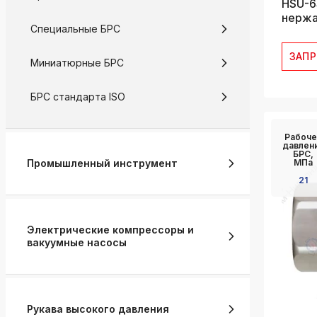
HSU-6
нержав
Специальные БРС
ЗАП
Миниатюрные БРС
БРС стандарта ISO
Рабоче
давлен
БРС,
Промышленный инструмент
МПа
21
Электрические компрессоры и
вакуумные насосы
Рукава высокого давления