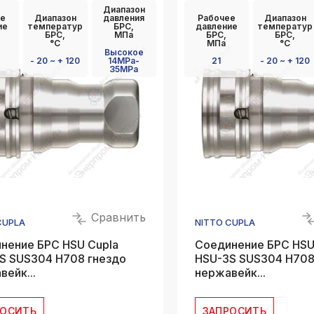
Диапазон
k
е
Диапазон
давления
Рабочее
Диапазон
ksldkfjsdlfkjsls;ldfkgjsdl;kfkфыва
ие
температур
БРС,
давление
температур
БРС,
МПа
БРС,
БРС,
°C
МПа
°C
k
Высокое
- 20 ~ + 120
14MPa-
21
- 20 ~ + 120
ksldkfjsdlfkjsls;ldfkgjsdl;kfkфыва
35MPa
k
ksldkfjsdlfkjsls;ldfkgjsdl;kfkфыва
k
ksldkfjsdlfkjsls;ldfkgjsdl;kfkфыва
k
ksldkfjsdlfkjsls;ldfkgjsdl;kfkфыва
k
Сравнить
ksldkfjsdlfkjsls;ldfkgjsdl;kfkфыва
CUPLA
NITTO CUPLA
нение БРС HSU Cupla
Соединение БРС HSU
S SUS304 H708 гнездо
HSU-3S SUS304 H708
ейк...
нержавейк...
РОСИТЬ
ЗАПРОСИТЬ