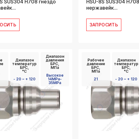
S SUS304 H708 гнездо
HSU-8S SUS304 H708
ейк...
нержавейк...
РОСИТЬ
ЗАПРОСИТЬ
Диапазон
е
Диапазон
давления
Рабочее
Диапазон
ие
температур
БРС,
давление
температур
БРС,
МПа
БРС,
БРС,
°C
МПа
°C
Высокое
- 20 ~ + 120
14MPa-
21
- 20 ~ + 120
35MPa