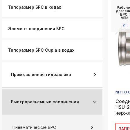
k
Типоразмер БРС в кодах
Рабоче
ksldkfjsdlfkjsls;ldfkgjsdl;kfkфыва
давлен
БРС,
МПа
k
21
ksldkfjsdlfkjsls;ldfkgjsdl;kfkфыва
Элемент соединения БРС
k
ksldkfjsdlfkjsls;ldfkgjsdl;kfkфыва
Типоразмер БРС Cupla в кодах
k
ksldkfjsdlfkjsls;ldfkgjsdl;kfkфыва
k
Промышленная гидравлика
ksldkfjsdlfkjsls;ldfkgjsdl;kfkфыва
k
ksldkfjsdlfkjsls;ldfkgjsdl;kfkфыва
NITTO 
Соеди
Быстроразъемные соединения
HSU-2
нержав
Пневматические БРС
ЗАП