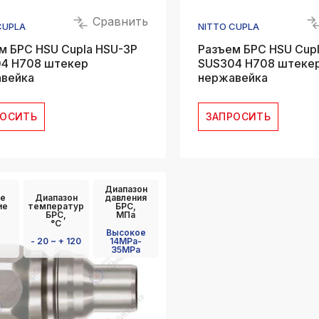
Сравнить
CUPLA
NITTO CUPLA
м БРС HSU Cupla HSU-3P
Разъем БРС HSU Cup
4 H708 штекер
SUS304 H708 штеке
вейка
нержавейка
РОСИТЬ
ЗАПРОСИТЬ
Диапазон
е
Диапазон
давления
ие
температур
БРС,
БРС,
МПа
°C
Высокое
- 20 ~ + 120
14MPa-
35MPa