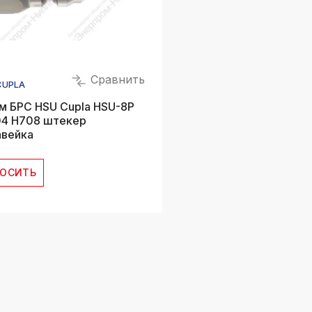
Сравнить
CUPLA
м БРС HSU Cupla HSU-8P
4 H708 штекер
вейка
РОСИТЬ