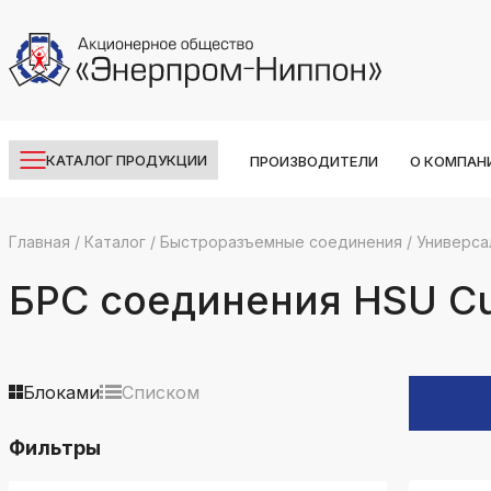
КАТАЛОГ ПРОДУКЦИИ
ПРОИЗВОДИТЕЛИ
О КОМПАН
Главная
/
Каталог
/
Быстроразъемные соединения
/
Универса
k
ksldkfjsdlfkjsls;ldfkgjsdl;kfkфыва
БРС соединения HSU C
k
ksldkfjsdlfkjsls;ldfkgjsdl;kfkфыва
k
Блоками
Списком
ksldkfjsdlfkjsls;ldfkgjsdl;kfkфыва
Фильтры
k
ksldkfjsdlfkjsls;ldfkgjsdl;kfkфыва