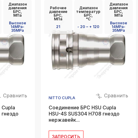
Диапазон
Диапазон
k
давления
Рабочее
Диапазон
давления
ksldkfjsdlfkjsls;ldfkgjsdl;kfkфыва
БРС,
давление
температур
БРС,
МПа
БРС,
БРС,
МПа
МПа
°C
k
Высокое
Высокое
14MPa-
21
- 20 ~ + 120
14MPa-
ksldkfjsdlfkjsls;ldfkgjsdl;kfkфыва
35MPa
35MPa
k
ksldkfjsdlfkjsls;ldfkgjsdl;kfkфыва
k
ksldkfjsdlfkjsls;ldfkgjsdl;kfkфыва
k
ksldkfjsdlfkjsls;ldfkgjsdl;kfkфыва
k
Сравнить
Сравнить
ksldkfjsdlfkjsls;ldfkgjsdl;kfkфыва
NITTO CUPLA
 Cupla
Соединение БРС HSU Cupla
 гнездо
HSU-4S SUS304 H708 гнездо
нержавейк...
ЗАПРОСИТЬ