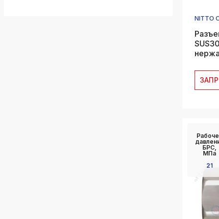
NITTO 
Разъе
SUS30
нержа
ЗАП
Рабоче
давлен
БРС,
МПа
21