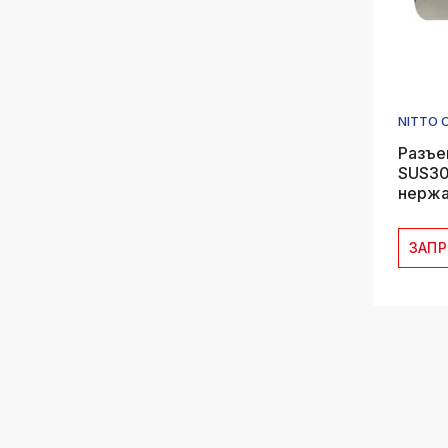
NITTO 
Разъе
SUS30
нержа
ЗАП