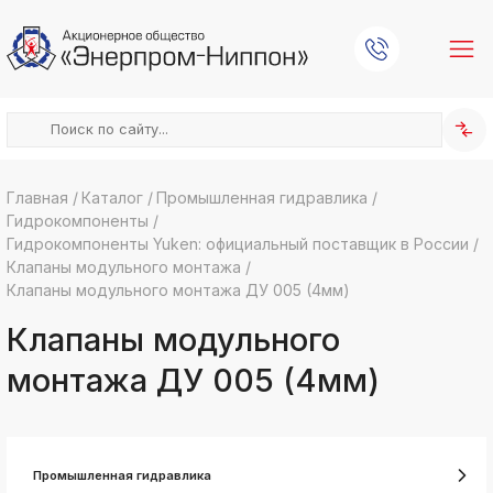
Главная
/
Каталог
/
Промышленная гидравлика
/
Гидрокомпоненты
/
k
ksldkfjsdlfkjsls;ldfkgjsdl;kfkфыва
Гидрокомпоненты Yuken: официальный поставщик в России
/
Клапаны модульного монтажа
/
k
ksldkfjsdlfkjsls;ldfkgjsdl;kfkфыва
Клапаны модульного монтажа ДУ 005 (4мм)
k
Клапаны модульного
ksldkfjsdlfkjsls;ldfkgjsdl;kfkфыва
k
монтажа ДУ 005 (4мм)
ksldkfjsdlfkjsls;ldfkgjsdl;kfkфыва
k
ksldkfjsdlfkjsls;ldfkgjsdl;kfkфыва
k
Промышленная гидравлика
ksldkfjsdlfkjsls;ldfkgjsdl;kfkфыва