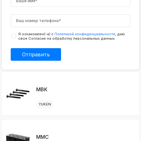
k
ksldkfjsdlfkjsls;ldfkgjsdl;kfkфыва
k
ksldkfjsdlfkjsls;ldfkgjsdl;kfkфыва
Я ознакомлен(-а) с
Политикой конфиденциальности
, даю
k
свое Согласие на обработку персональных данных.
ksldkfjsdlfkjsls;ldfkgjsdl;kfkфыва
k
Отправить
ksldkfjsdlfkjsls;ldfkgjsdl;kfkфыва
k
ksldkfjsdlfkjsls;ldfkgjsdl;kfkфыва
MBK
k
ksldkfjsdlfkjsls;ldfkgjsdl;kfkфыва
YUKEN
k
ksldkfjsdlfkjsls;ldfkgjsdl;kfkфыва
k
ksldkfjsdlfkjsls;ldfkgjsdl;kfkфыва
MMC
k