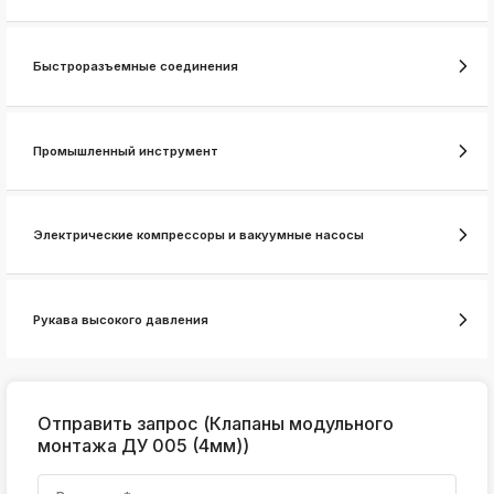
k
ksldkfjsdlfkjsls;ldfkgjsdl;kfkфыва
Быстроразъемные соединения
k
ksldkfjsdlfkjsls;ldfkgjsdl;kfkфыва
k
ksldkfjsdlfkjsls;ldfkgjsdl;kfkфыва
Промышленный инструмент
k
ksldkfjsdlfkjsls;ldfkgjsdl;kfkфыва
Электрические компрессоры и вакуумные насосы
k
ksldkfjsdlfkjsls;ldfkgjsdl;kfkфыва
Рукава высокого давления
k
ksldkfjsdlfkjsls;ldfkgjsdl;kfkфыва
k
ksldkfjsdlfkjsls;ldfkgjsdl;kfkфыва
Отправить запрос (Клапаны модульного
k
монтажа ДУ 005 (4мм))
ksldkfjsdlfkjsls;ldfkgjsdl;kfkфыва
k
ksldkfjsdlfkjsls;ldfkgjsdl;kfkфыва